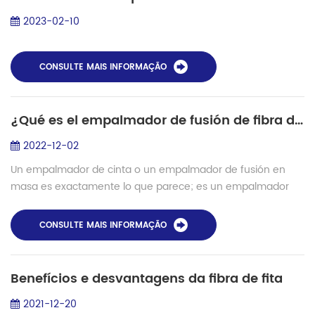
2023-02-10
CONSULTE MAIS INFORMAÇÃO
¿Qué es el empalmador de fusión de fibra de cinta?
2022-12-02
Un empalmador de cinta o un empalmador de fusión en
masa es exactamente lo que parece; es un empalmador
que está hecho para empalmar fibra de cinta. En este caso,
en lugar de empalmar una sola fibra e...
CONSULTE MAIS INFORMAÇÃO
Benefícios e desvantagens da fibra de fita
2021-12-20