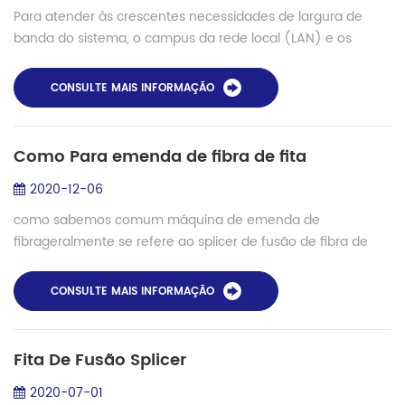
Para atender às crescentes necessidades de largura de
banda do sistema, o campus da rede local (LAN) e os
backbones de construção, bem como os backbones do
data center, estão migrando para contagens d...
CONSULTE MAIS INFORMAÇÃO
Como Para emenda de fibra de fita
2020-12-06
como sabemos comum máquina de emenda de
fibrageralmente se refere ao splicer de fusão de fibra de
núcleo único, mas exceto isso, existem modelos especiais
usados ​​para fibra de fita, fibra de grande ...
CONSULTE MAIS INFORMAÇÃO
Fita De Fusão Splicer
2020-07-01