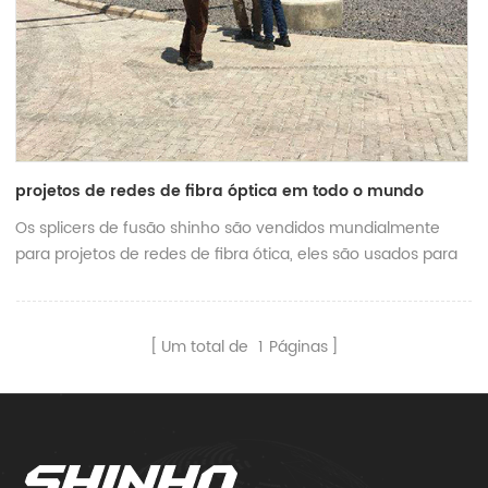
projetos de redes de fibra óptica em todo o mundo
Os splicers de fusão shinho são vendidos mundialmente
para projetos de redes de fibra ótica, eles são usados ​​para
instalação e manutenção interna e externa, em baixa / alta
temperatura, em baixa / alta altitude etc. todos os splicers
de fusão shinho apresentam estabilidade e confiabilidade.
Um total de
1
Páginas