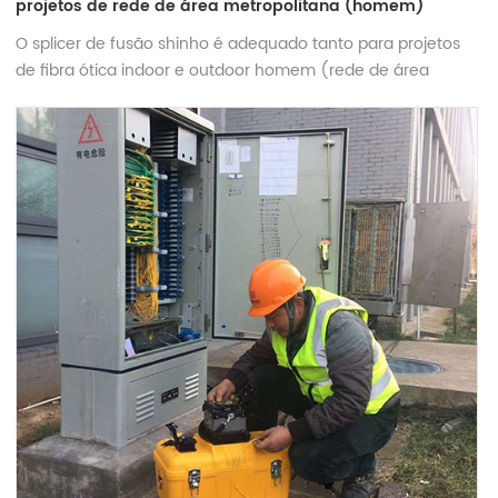
projetos de rede de área metropolitana (homem)
O splicer de fusão shinho é adequado tanto para projetos
de fibra ótica indoor e outdoor homem (rede de área
metropolitana), desempenho estável, grande capacidade
da bateria e design industrial robusto.