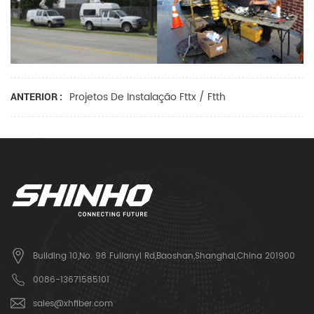
Projetos De Instalação Fttx / Ftth
ANTERIOR :
Building 10,No. 98 Fulianyi Rd,Baoshan,Shanghai,China 201900
0086-13671585101
sales@xhfiber.com