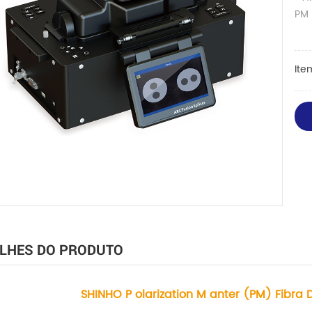
PM 
Ite
LHES DO PRODUTO
SHINHO P
olarization
M
anter (PM)
Fibra 