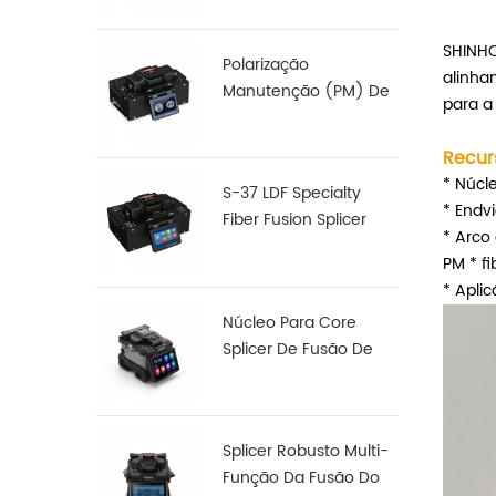
SHINHO
Polarização
alinha
Manutenção (PM) De
para a
Fibra De Fusão,
Junção De S-12
Recur
* Núcl
S-37 LDF Specialty
* Endv
Fiber Fusion Splicer
* Arco
PM * f
* Aplic
Núcleo Para Core
Splicer De Fusão De
Fibra De Alinhamento
X 900
Splicer Robusto Multi-
Função Da Fusão Do