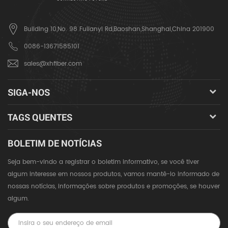
Building 10,No. 98 Fulianyi Rd,Baoshan,Shanghai,China 201900
0086-13671585101
sales@xhfiber.com
SIGA-NOS
TAGS QUENTES
BOLETIM DE NOTÍCIAS
Seja bem-vindo a registrar o boletim informativo, se você tiver
algum interesse em nossos produtos, vamos mantê-lo informado de
nossas notícias, informações sobre produtos e promoções, se houver
algum.