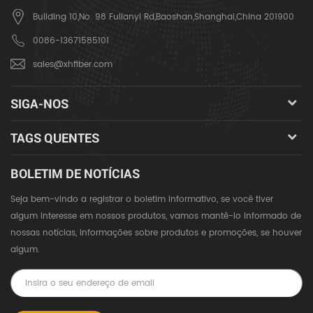
Building 10,No. 98 Fulianyi Rd,Baoshan,Shanghai,China 201900
0086-13671585101
sales@xhfiber.com
SIGA-NOS
TAGS QUENTES
BOLETIM DE NOTÍCIAS
Seja bem-vindo a registrar o boletim informativo, se você tiver
algum interesse em nossos produtos, vamos mantê-lo informado de
nossas notícias, informações sobre produtos e promoções, se houver
algum.