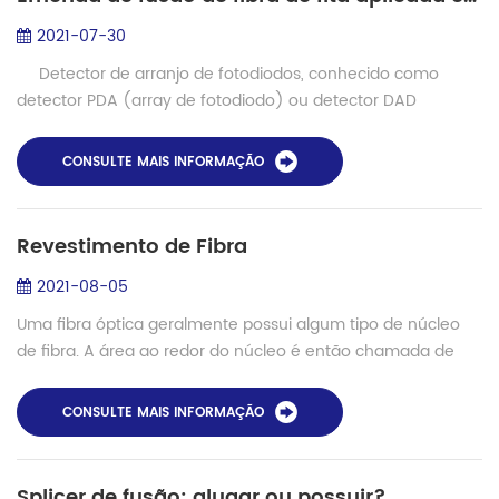
2021-07-30
Detector de arranjo de fotodiodos, conhecido como
detector PDA (array de fotodiodo) ou detector DAD
(detector de arranjo de diodo), é um novo tipo de detector
ULTRAVIOLETA desenvol...
CONSULTE MAIS INFORMAÇÃO
Revestimento de Fibra
2021-08-05
Uma fibra óptica geralmente possui algum tipo de núcleo
de fibra. A área ao redor do núcleo é então chamada de
revestimento de fibra. Figura 1: A luz pode ser lançada no
núcleo de uma fibra, que...
CONSULTE MAIS INFORMAÇÃO
Splicer de fusão: alugar ou possuir?