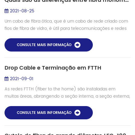
Quais são as diferenças entre fibra monomodo e multimodo?
2021-08-25
Um cabo de fibra ótica, que é um cabo de rede criado com
fios de fibra de vidro, é útil para telecomunicações e redes
de dados de alto desempenho em longas distâncias.
Governos, empresas e indivíduos ...
CONSULTE MAIS INFORMAÇÃO
Drop Cable e Terminação em FTTH
2021-09-01
As redes FTTH (fiber to the home) são instaladas em
muitas áreas, abrangendo a seção interna, a seção externa,
bem como a transição intermediária. Para atender aos
requisitos de cabeamento de diferent...
CONSULTE MAIS INFORMAÇÃO