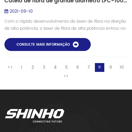
Cutelo de fibra de grande diâmetro LFC-100 para revestimento de 250um e 400um
2021-09-10
Com o rápido desenvolvimento do laser de fibra na direção
de alta potência, o laser de fibra de alta potência entrou no
estágio de produção em massa. Portanto, cada vez mais
atenção é dada ...
CONSULTE MAIS INFORMAÇÃO
<<
1
2
3
4
5
6
7
9
10
8
>>