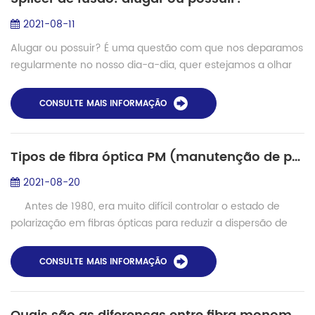
2021-08-11
Alugar ou possuir? É uma questão com que nos deparamos
regularmente no nosso dia-a-dia, quer estejamos a olhar
para casas, veículos, barcos ou mesmo máquinas ou
ferramentas. No mundo do cabeamento e c...
CONSULTE MAIS INFORMAÇÃO
Tipos de fibra óptica PM (manutenção de polarização) e solução de emenda - Shinho S-12PM
2021-08-20
Antes de 1980, era muito difícil controlar o estado de
polarização em fibras ópticas para reduzir a dispersão de
modo causada pela polarização. Após décadas de
desenvolvimento, imp...
CONSULTE MAIS INFORMAÇÃO