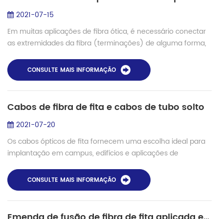
2021-07-15
Em muitas aplicações de fibra ótica, é necessário conectar
as extremidades da fibra (terminações) de alguma forma,
de modo que a luz de uma fibra possa entrar na outra fibra
sem perder muito de sua po...
CONSULTE MAIS INFORMAÇÃO
Cabos de fibra de fita e cabos de tubo solto
2021-07-20
Os cabos ópticos de fita fornecem uma escolha ideal para
implantação em campus, edifícios e aplicações de
backbone de data center onde são necessárias contagens
de fibra de mais de 24. Assim como o ca...
CONSULTE MAIS INFORMAÇÃO
Emenda de fusão de fibra de fita aplicada em PDA (matriz de diodo de foto)