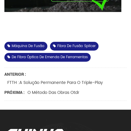
Máquina De Fusão
Fibra De Fusão Splicer
De Fibra Óptica De Emenda De Ferramentas
ANTERIOR :
FTTH :A Solução Permanente Para O Triple-Play
O Método Das Obras Otdr
PRÓXIMA :