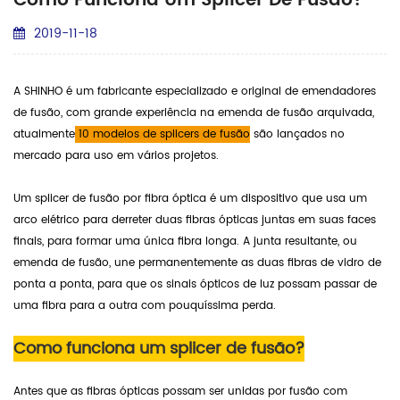
Como Funciona Um Splicer De Fusão?
2019-11-18
A SHINHO é um fabricante especializado e original de emendadores
de fusão, com grande experiência na emenda de fusão arquivada,
atualmente
10 modelos de splicers de fusão
são lançados no
mercado para uso em vários projetos.
Um splicer de fusão por fibra óptica é um dispositivo que usa um
arco elétrico para derreter duas fibras ópticas juntas em suas faces
finais, para formar uma única fibra longa. A junta resultante, ou
emenda de fusão, une permanentemente as duas fibras de vidro de
ponta a ponta, para que os sinais ópticos de luz possam passar de
uma fibra para a outra com pouquíssima perda.
Como funciona um splicer de fusão?
Antes que as fibras ópticas possam ser unidas por fusão com