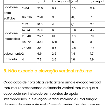
(cm)
(polegadas)
(cm)
(polegad
Backbone
2-84
22,5
8.9
15,0
5.9
entre
86-216
25,0
9.9
20,0
7.9
edifícios
2-12
10.5
4.1
7,0
2.8
14-24
15.9
6.3
10.6
4.2
Backbone
26-48
26,7
10.5
17.8
7,0
intraedifício
48-72
30.4
12,0
20.3
8,0
74-216
29.4
11.6
19.6
7.7
cabeamento
2
6.6
2.6
4.4
1.7
horizontal
4
7.2
2.8
4.8
1.9
3. Não exceda a elevação vertical máxima
Cada cabo de fibra ótica vertical tem uma elevação vertical
máxima, representando a distância vertical máxima que o
cabo pode ser instalado sem pontos de apoio
intermediários. A elevação vertical máxima é uma função
do peso do cabo e da resistência à tração. Certifique-se de