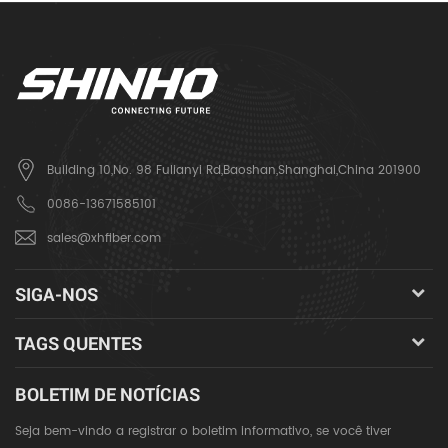
Building 10,No. 98 Fulianyi Rd,Baoshan,Shanghai,China 201900
0086-13671585101
sales@xhfiber.com
SIGA-NOS
TAGS QUENTES
BOLETIM DE NOTÍCIAS
Seja bem-vindo a registrar o boletim informativo, se você tiver