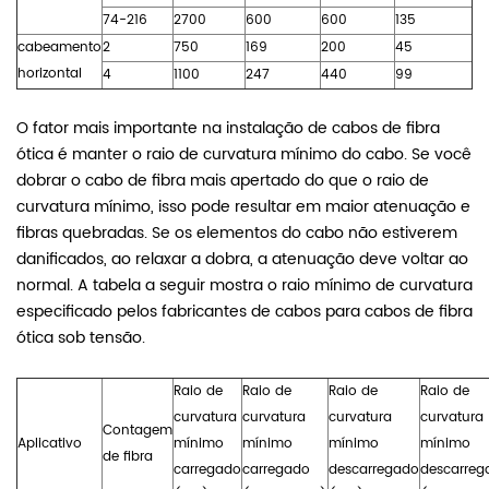
74-216
2700
600
600
135
cabeamento
2
750
169
200
45
horizontal
4
1100
247
440
99
O fator mais importante na instalação de cabos de fibra
ótica é manter o raio de curvatura mínimo do cabo. Se você
dobrar o cabo de fibra mais apertado do que o raio de
curvatura mínimo, isso pode resultar em maior atenuação e
fibras quebradas. Se os elementos do cabo não estiverem
danificados, ao relaxar a dobra, a atenuação deve voltar ao
normal. A tabela a seguir mostra o raio mínimo de curvatura
especificado pelos fabricantes de cabos para cabos de fibra
ótica sob tensão.
Raio de
Raio de
Raio de
Raio de
curvatura
curvatura
curvatura
curvatura
Contagem
Aplicativo
mínimo
mínimo
mínimo
mínimo
de fibra
carregado
carregado
descarregado
descarreg