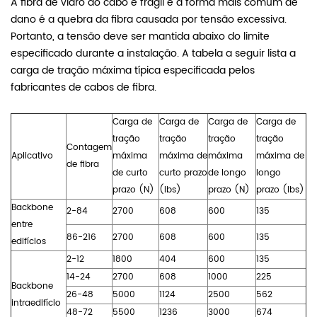
A fibra de vidro do cabo é frágil e a forma mais comum de
dano é a quebra da fibra causada por tensão excessiva.
Portanto, a tensão deve ser mantida abaixo do limite
especificado durante a instalação. A tabela a seguir lista a
carga de tração máxima típica especificada pelos
fabricantes de cabos de fibra.
Carga de
Carga de
Carga de
Carga de
tração
tração
tração
tração
Contagem
Aplicativo
máxima
máxima de
máxima
máxima de
de fibra
de curto
curto prazo
de longo
longo
prazo (N)
(lbs)
prazo (N)
prazo (lbs)
Backbone
2-84
2700
608
600
135
entre
86-216
2700
608
600
135
edifícios
2-12
1800
404
600
135
14-24
2700
608
1000
225
Backbone
26-48
5000
1124
2500
562
intraedifício
48-72
5500
1236
3000
674