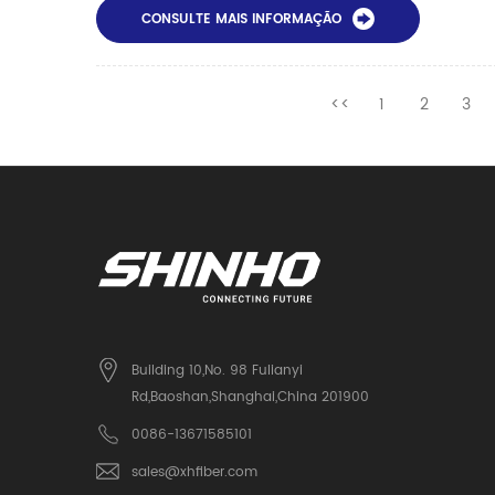
CONSULTE MAIS INFORMAÇÃO
<<
1
2
3
Building 10,No. 98 Fulianyi
Rd,Baoshan,Shanghai,China 201900
0086-13671585101
sales@xhfiber.com