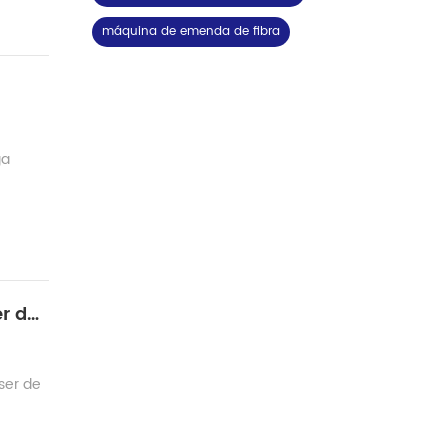
máquina de emenda de fibra
ga
O ponto-chave mais negligenciado durante a produção de laser de fibra óptica - splicer de fusão LDF
ser de