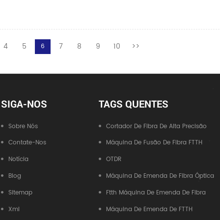
4
5
7
8
9
10
>>
6
SIGA-NOS
TAGS QUENTES
Sobre Nós
Cortador De Fibra De Alta Precisão
Contate-Nos
Máquina De Fusão De Fibra FTTH
Notícia
OTDR
Blog
Máquina De Emenda De Fibra Óptica
Sitemap
Ftth Máquina De Emenda De Fibra
Xml
Máquina De Emenda De FTTH