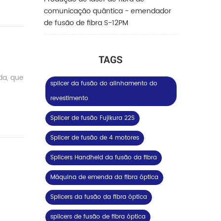
comunicação quântica - emendador
de fusão de fibra S-12PM
TAGS
ada, que
splicer da fusão do alinhamento do
revestimento
Splicer de fusão Fujikura 22S
Splicer de fusão de 4 motores
Splicers Handheld da fusão da fibra
Máquina de emenda da fibra óptica
Splicers da fusão da fibra óptica
splicers de fusão de fibra óptica