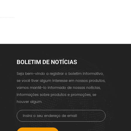
BOLETIM DE NOTÍCIAS
Seja bem-vindo a registrar o boletim informativo,
se você tiver algum interesse em nossos produtos,
vamos mantê-lo informado de nossas notícias,
informações sobre produtos e promoções, se
houver algum.