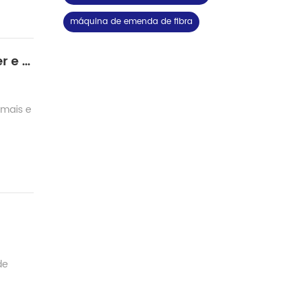
máquina de emenda de fibra
Especialidade de fibra de fusão, junção de Polarização Manutenção(PM) de fusão splicer e de Grande diâmetro fusão splicer
 mais e
de