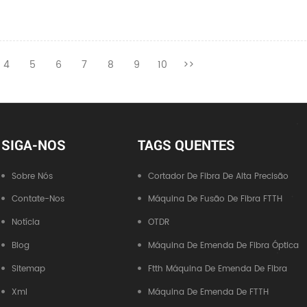
4
5
6
7
8
9
10
>>
SIGA-NOS
TAGS QUENTES
Sobre Nós
Cortador De Fibra De Alta Precisão
Contate-Nos
Máquina De Fusão De Fibra FTTH
Notícia
OTDR
Blog
Máquina De Emenda De Fibra Óptica
Sitemap
Ftth Máquina De Emenda De Fibra
Xml
Máquina De Emenda De FTTH