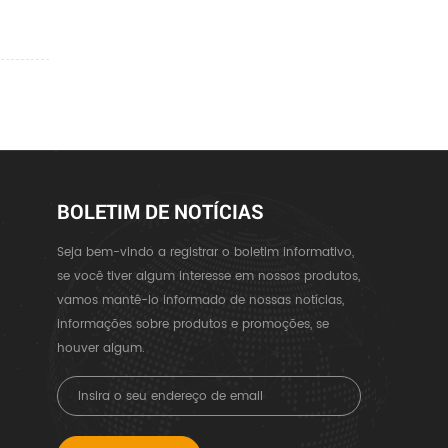
BOLETIM DE NOTÍCIAS
Seja bem-vindo a registrar o boletim informativo,
se você tiver algum interesse em nossos produtos,
vamos mantê-lo informado de nossas notícias,
informações sobre produtos e promoções, se
houver algum.