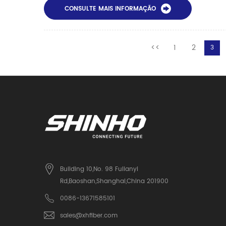
CONSULTE MAIS INFORMAÇÃO
<<
1
2
3
Building 10,No. 98 Fulianyi
Rd,Baoshan,Shanghai,China 201900
0086-13671585101
sales@xhfiber.com