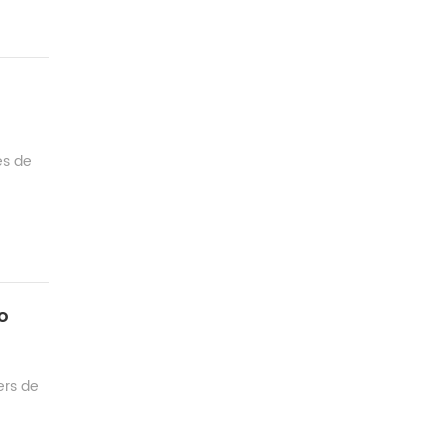
es de
o
ers de