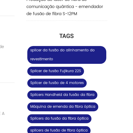
comunicação quântica - emendador
de fusão de fibra S-12PM
TAGS
de
splicer da fusão do alinhamento do
revestimento
Splicer de fusão Fujikura 22S
Splicer de fusão de 4 motores
Splicers Handheld da fusão da fibra
Máquina de emenda da fibra óptica
É A
Splicers da fusão da fibra óptica
splicers de fusão de fibra óptica