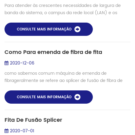
Para atender às crescentes necessidades de largura de
banda do sistema, o campus da rede local (LAN) e os
backbones de construção, bem como os backbones do
data center, estão migrando para contagens d...
CONSULTE MAIS INFORMAÇÃO
Como Para emenda de fibra de fita
2020-12-06
como sabemos comum máquina de emenda de
fibrageralmente se refere ao splicer de fusão de fibra de
núcleo único, mas exceto isso, existem modelos especiais
usados ​​para fibra de fita, fibra de grande ...
CONSULTE MAIS INFORMAÇÃO
Fita De Fusão Splicer
2020-07-01