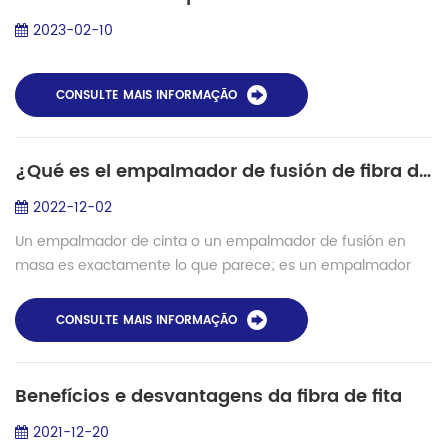
2023-02-10
CONSULTE MAIS INFORMAÇÃO
¿Qué es el empalmador de fusión de fibra de cinta?
2022-12-02
Un empalmador de cinta o un empalmador de fusión en
masa es exactamente lo que parece; es un empalmador
que está hecho para empalmar fibra de cinta. En este caso,
en lugar de empalmar una sola fibra e...
CONSULTE MAIS INFORMAÇÃO
Benefícios e desvantagens da fibra de fita
2021-12-20