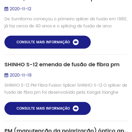
2020-11-12
De Sumitomo começou o primeiro splicer de fusão em 1980,
já faz cerca de 40 anos e o splicing de fusão de arco
desempenha um papel importante na instalação de redes
de fibra modernas e FTTH. (Fibra pa...
CONSULTE MAIS INFORMAÇÃO
SHINHO S-12 emenda de fusão de fibra pm
2020-11-19
SHINHO S-12 PM Fibra Fusion Splicer SHINHO S-12 O splicer de
fusão de fibra pm foi desenvolvido pela Xangai Xianghe
Fber comunicação Co., Ltd na China, é o primeiro fabricante
na China a desenvolver o...
CONSULTE MAIS INFORMAÇÃO
PM (manutenção da polarização) óptico aplicação de fibra com Shinho splicer de fusão