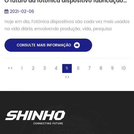
O futuro da fotônica dispositivo fabricação- emenda de fibra especial
2021-02-06
Hoje em dia, Fotônica dispositivos são cada vez mais usados
​​na vida diária, envolvendo produção, vida, pesquisa
científica, indústria militar e outros aspectos. atual Fotônica
dispositivos têm princ...
CONSULTE MAIS INFORMAÇÃO
<<
1
2
3
4
6
7
8
9
10
5
>>