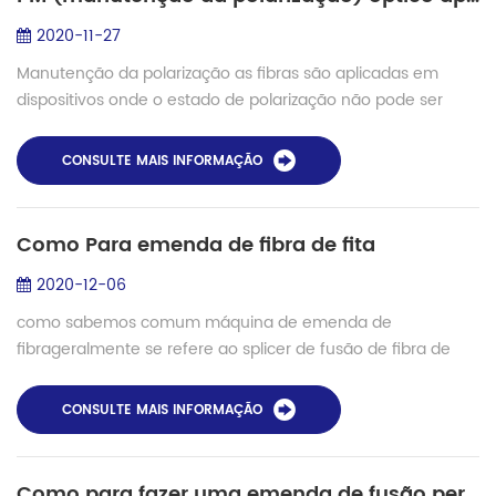
2020-11-27
Manutenção da polarização as fibras são aplicadas em
dispositivos onde o estado de polarização não pode ser
permitido à deriva, por ex. como resultado de mudanças de
temperatura. exemplos são fibra in...
CONSULTE MAIS INFORMAÇÃO
Como Para emenda de fibra de fita
2020-12-06
como sabemos comum máquina de emenda de
fibrageralmente se refere ao splicer de fusão de fibra de
núcleo único, mas exceto isso, existem modelos especiais
usados ​​para fibra de fita, fibra de grande ...
CONSULTE MAIS INFORMAÇÃO
Como para fazer uma emenda de fusão perfeita