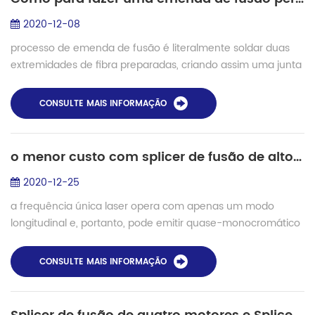
2020-12-08
processo de emenda de fusão é literalmente soldar duas
extremidades de fibra preparadas, criando assim uma junta
permanente com o mínimo possível perda de inserção .
então o que fatores no processo de...
CONSULTE MAIS INFORMAÇÃO
o menor custo com splicer de fusão de alto desempenho para frequência única laser
2020-12-25
a frequência única laser opera com apenas um modo
longitudinal e, portanto, pode emitir quase-monocromático
radiação com uma largura de linha muito estreita e baixo
ruído. tais lasers, tanto em forma ...
CONSULTE MAIS INFORMAÇÃO