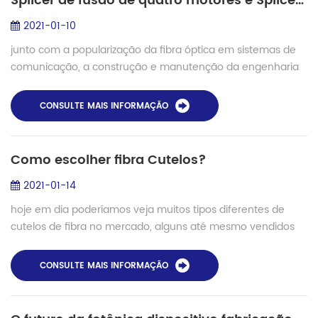
Splicer de fusão de quatro motores e Splicer de fusão de seis motores
2021-01-10
junto com a popularização da fibra óptica em sistemas de
comunicação, a construção e manutenção da engenharia
de fibra óptica está se tornando cada vez mais importante
e as demandas de máquinas de eme...
CONSULTE MAIS INFORMAÇÃO
Como escolher fibra Cutelos?
2021-01-14
hoje em dia poderíamos veja muitos tipos diferentes de
cutelos de fibra no mercado, alguns até mesmo vendidos
por $ 10. há alguma diferença entre cutelos de fibra o cutelo
de fibra que escolhi realmen...
CONSULTE MAIS INFORMAÇÃO