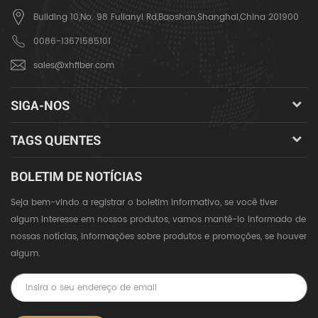
Building 10,No. 98 Fulianyi Rd,Baoshan,Shanghai,China 201900
0086-13671585101
sales@xhfiber.com
SIGA-NOS
TAGS QUENTES
BOLETIM DE NOTÍCIAS
Seja bem-vindo a registrar o boletim informativo, se você tiver
algum interesse em nossos produtos, vamos mantê-lo informado de
nossas notícias, informações sobre produtos e promoções, se houver
algum.