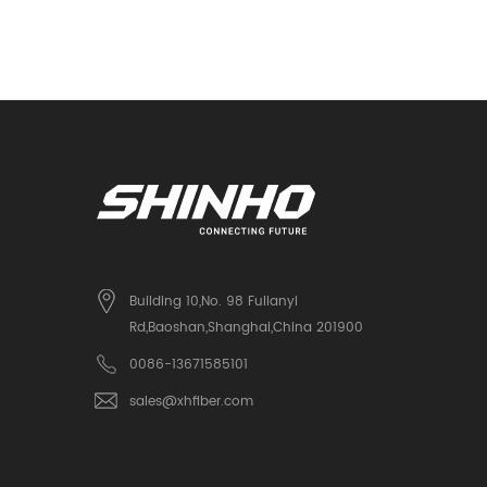
Building 10,No. 98 Fulianyi
Rd,Baoshan,Shanghai,China 201900
0086-13671585101
sales@xhfiber.com