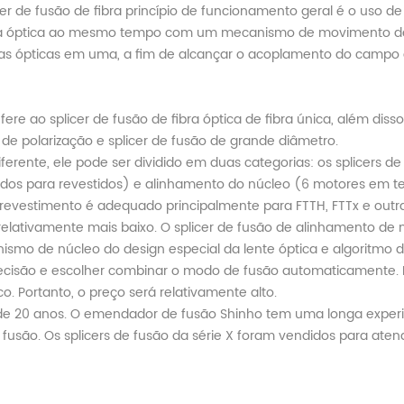
r de fusão de fibra princípio de funcionamento geral é o uso de
fibra óptica ao mesmo tempo com um mecanismo de movimento de
as ópticas em uma, a fim de alcançar o acoplamento do campo
re ao splicer de fusão de fibra óptica de fibra única, além disso
o de polarização e splicer de fusão de grande diâmetro.
ente, ele pode ser dividido em duas categorias: os splicers de
idos para revestidos) e alinhamento do núcleo (6 motores em 
 revestimento é adequado principalmente para FTTH, FTTx e outr
 relativamente mais baixo. O splicer de fusão de alinhamento de 
smo de núcleo do design especial da lente óptica e algoritmo 
 precisão e escolher combinar o modo de fusão automaticamente.
o. Portanto, o preço será relativamente alto.
de 20 anos. O emendador de fusão Shinho tem uma longa exper
usão. Os splicers de fusão da série X foram vendidos para aten