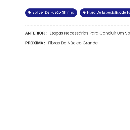
Splicer De Fusão Shinho
Fibra De Especialidade F
Etapas Necessárias Para Concluir Um Sp
ANTERIOR :
Fibras De Núcleo Grande
PRÓXIMA :