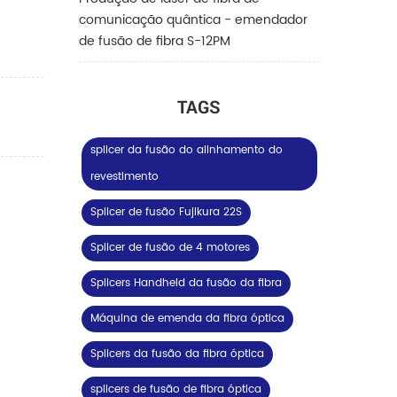
comunicação quântica - emendador
de fusão de fibra S-12PM
TAGS
splicer da fusão do alinhamento do
revestimento
Splicer de fusão Fujikura 22S
Splicer de fusão de 4 motores
Splicers Handheld da fusão da fibra
Máquina de emenda da fibra óptica
Splicers da fusão da fibra óptica
splicers de fusão de fibra óptica