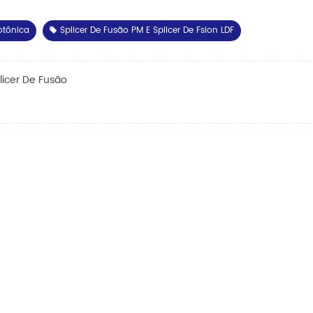
otônica
Splicer De Fusão PM E Splicer De Fsion LDF
licer De Fusão