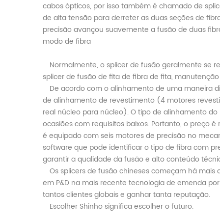
cabos ópticos, por isso também é chamado de splice
de alta tensão para derreter as duas seções de 
precisão avançou suavemente a fusão de duas fibr
modo de fibra
Normalmente, o splicer de fusão geralmente se refe
splicer de fusão de fita de fibra de fita, manutençã
De acordo com o alinhamento de uma maneira difer
de alinhamento de revestimento (4 motores revest
real núcleo para núcleo). O tipo de alinhamento do
ocasiões com requisitos baixos. Portanto, o preço é
é equipado com seis motores de precisão no mecani
software que pode identificar o tipo de fibra com
garantir a qualidade da fusão e alto conteúdo técnic
Os splicers de fusão chineses começam há mais 
em P&D na mais recente tecnologia de emenda por f
tantos clientes globais e ganhar tanta reputação.
Escolher Shinho significa escolher o futuro.