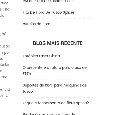
PM de Fibra de Fusão Splicer
 arco
 alta
Fita De Fibra De Fusão Splicer
 do
cutelos de fibra
, há
BLOG MAIS RECENTE
 fusão
tempo
Fotônica Laser China
as
núcleo
O presente e o futuro para o uso de
de
FTTh
 Para
Suportes de fibra para máquinas de
iência
fusão
der a
O que é fechamento de fibra óptica?
Produção de laser de fibra de