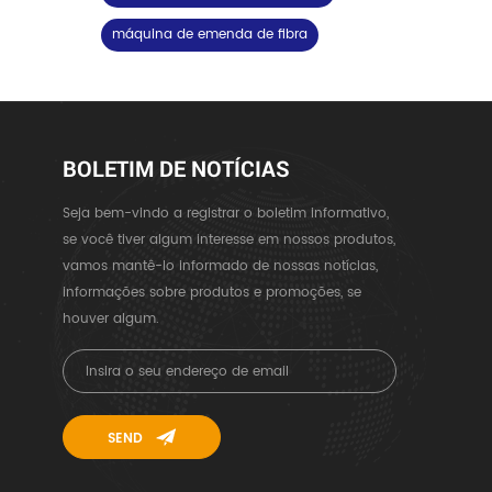
máquina de emenda de fibra
BOLETIM DE NOTÍCIAS
Seja bem-vindo a registrar o boletim informativo,
se você tiver algum interesse em nossos produtos,
vamos mantê-lo informado de nossas notícias,
informações sobre produtos e promoções, se
houver algum.