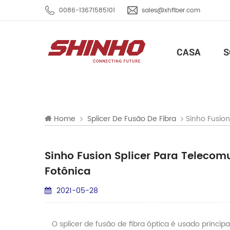
0086-13671585101
sales@xhfiber.com
CASA
S
Sinho Fusion
Home
Splicer De Fusão De Fibra
Sinho Fusion Splicer Para Telecomu
Fotônica
2021-05-28
O splicer de fusão de fibra óptica é usado prin