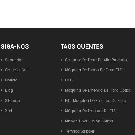
SIGA-NOS
TAGS QUENTES
Sobre Nós
Cortador De Fibra De Alta Precisão
Contate-Nos
Máquina De Fusão De Fibra FTTH
Notícia
OTDR
Blog
Máquina De Emenda De Fibra Óptica
Sitemap
Ftth Máquina De Emenda De Fibra
Xml
Máquina De Emenda De FTTH
Ribbon Fiber Fusion Splicer
Térmica Stripper