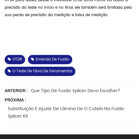
OTDR para testes, desde o inevitável OTDR zona morta vai afetar a
precisão do teste no início e no final, ele também será limitada pela
sua perda de precisão da medição e faixa de medição.
OTDR
Emenda De Fusão
O Teste De Fibra De Ferramentas
Que Tipo De Fusão Splicer Devo Escolher?
ANTERIOR :
PRÓXIMA :
Substituição E Ajuste De Lâmina De O Cutelo Na Fusão
Splicer Kit