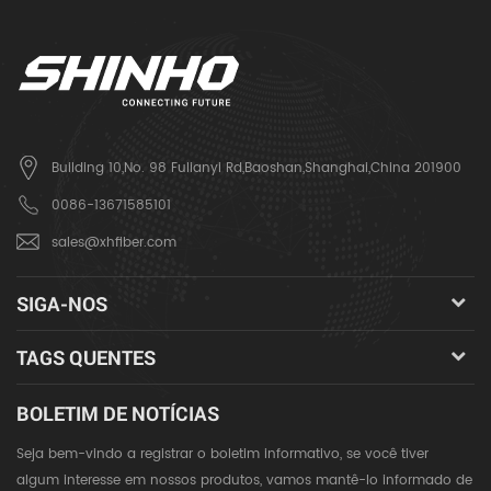
Building 10,No. 98 Fulianyi Rd,Baoshan,Shanghai,China 201900
0086-13671585101
sales@xhfiber.com
SIGA-NOS
TAGS QUENTES
BOLETIM DE NOTÍCIAS
Seja bem-vindo a registrar o boletim informativo, se você tiver
algum interesse em nossos produtos, vamos mantê-lo informado de