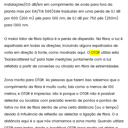
instalações/0,5 dB/km em comprimento de onda para fora da
planta max por EIA/TIA 568)Este traduzido em uma perda de 0,1 dB
por 600 (200 m) pés para 1310 nm, de 0,1 dB por 750 pés (250m)
para 1300 nm.
O maior fator de fibra óptica é a perda de dispersão. Na fibra, a luz é
espalhada em todas as direções, incluindo alguns espalhados de
volta em direção à fonte, como mostrado aqui. O
OTDR
utiliza esta
"backscattered luz" para fazer medições, juntamente com a luz
refletida a partir de conexões ou clivada em fibra de extremidades.
Zona morta para OTDR. As pessoas que fazem isso sabemos que o
comprimento da fibra é muito curto, tais como a menos de 100
metros, e OTDR é imprecisa. Isto é porque o OTDR não é possível
detectar ou localizar com precisão evento de pontos e pontos de
falha no link de fibra dentro de uma certa distância (ou o tempo)
devido à influência de reflexão ao detectar a ligação de fibra. O a
distância aqui é o que nós chamamos a zona morta. Quando utilizar