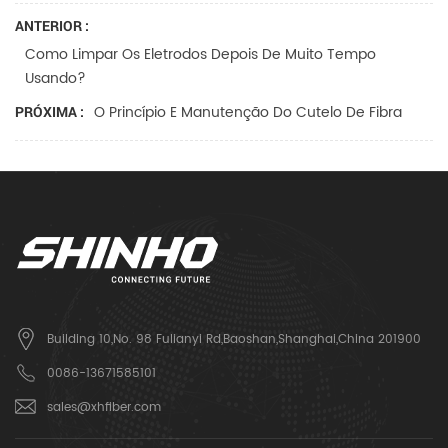
ANTERIOR :
Como Limpar Os Eletrodos Depois De Muito Tempo
Usando?
O Princípio E Manutenção Do Cutelo De Fibra
PRÓXIMA :
Building 10,No. 98 Fulianyi Rd,Baoshan,Shanghai,China 201900
0086-13671585101
sales@xhfiber.com