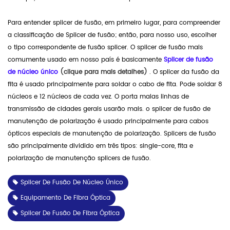
Para entender splicer de fusão, em primeiro lugar, para compreender
a classificação de Splicer de fusão; então, para nosso uso, escolher
o tipo correspondente de fusão splicer. O splicer de fusão mais
comumente usado em nosso país é basicamente
Splicer de fusão
de núcleo único
(clique para mais detalhes)
. O splicer da fusão da
fita é usado principalmente para soldar o cabo de fita. Pode soldar 8
núcleos e 12 núcleos de cada vez. O porta malas linhas de
transmissão de cidades gerais usarão mais. o splicer de fusão de
manutenção de polarização é usado principalmente para cabos
ópticos especiais de manutenção de polarização. Splicers de fusão
são principalmente dividido em três tipos: single-core, fita e
polarização de manutenção splicers de fusão.
Splicer De Fusão De Núcleo Único
Equipamento De Fibra Óptica
Splicer De Fusão De Fibra Óptica