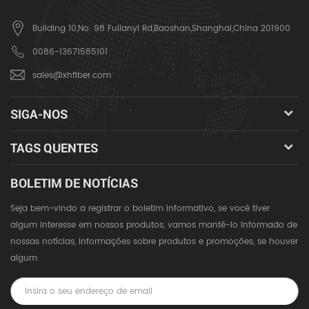
Building 10,No. 98 Fulianyi Rd,Baoshan,Shanghai,China 201900
0086-13671585101
sales@xhfiber.com
SIGA-NOS
TAGS QUENTES
BOLETIM DE NOTÍCIAS
Seja bem-vindo a registrar o boletim informativo, se você tiver
algum interesse em nossos produtos, vamos mantê-lo informado de
nossas notícias, informações sobre produtos e promoções, se houver
algum.