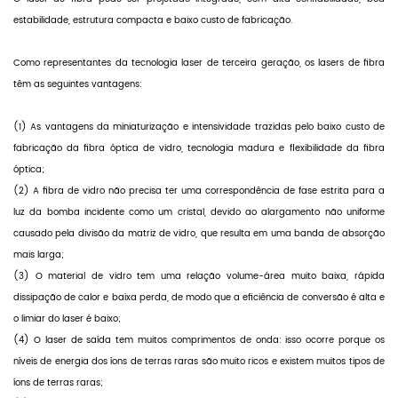
estabilidade, estrutura compacta e baixo custo de fabricação.
Como representantes da tecnologia laser de terceira geração, os lasers de fibra
têm as seguintes vantagens:
(1) As vantagens da miniaturização e intensividade trazidas pelo baixo custo de
fabricação da fibra óptica de vidro, tecnologia madura e flexibilidade da fibra
óptica;
(2) A fibra de vidro não precisa ter uma correspondência de fase estrita para a
luz da bomba incidente como um cristal, devido ao alargamento não uniforme
causado pela divisão da matriz de vidro, que resulta em uma banda de absorção
mais larga;
(3) O material de vidro tem uma relação volume-área muito baixa, rápida
dissipação de calor e baixa perda, de modo que a eficiência de conversão é alta e
o limiar do laser é baixo;
(4) O laser de saída tem muitos comprimentos de onda: isso ocorre porque os
níveis de energia dos íons de terras raras são muito ricos e existem muitos tipos de
íons de terras raras;