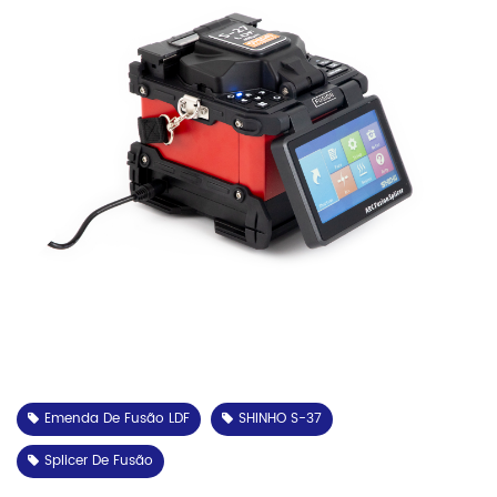
Emenda De Fusão LDF
SHINHO S-37
Splicer De Fusão