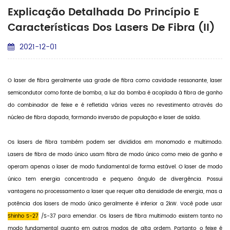
Explicação Detalhada Do Princípio E
Características Dos Lasers De Fibra (II)
2021-12-01
O laser de fibra geralmente usa grade de fibra como cavidade ressonante, laser
semicondutor como fonte de bomba, a luz da bomba é acoplada à fibra de ganho
do combinador de feixe e é refletida várias vezes no revestimento através do
núcleo de fibra dopada, formando inversão de população e laser de saída.
Os lasers de fibra também podem ser divididos em monomodo e multimodo.
Lasers de fibra de modo único usam fibra de modo único como meio de ganho e
operam apenas o laser de modo fundamental de forma estável. O laser de modo
único tem energia concentrada e pequeno ângulo de divergência. Possui
vantagens no processamento a laser que requer alta densidade de energia, mas a
potência dos lasers de modo único geralmente é inferior a 2kW. Você pode usar
Shinho S-27
/S-37 para emendar. Os lasers de fibra multimodo existem tanto no
modo fundamental quanto em outros modos de alta ordem. Portanto, o feixe é