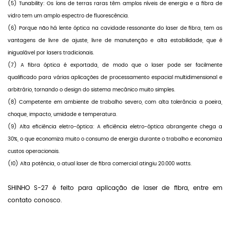
(5) Tunability: Os íons de terras raras têm amplos níveis de energia e a fibra de
vidro tem um amplo espectro de fluorescência.
(6) Porque não há lente óptica na cavidade ressonante do laser de fibra, tem as
vantagens de livre de ajuste, livre de manutenção e alta estabilidade, que é
inigualável por lasers tradicionais.
(7) A fibra óptica é exportada, de modo que o laser pode ser facilmente
qualificado para várias aplicações de processamento espacial multidimensional e
arbitrário, tornando o design do sistema mecânico muito simples.
(8) Competente em ambiente de trabalho severo, com alta tolerância a poeira,
choque, impacto, umidade e temperatura.
(9) Alta eficiência eletro-óptica: A eficiência eletro-óptica abrangente chega a
30%, o que economiza muito o consumo de energia durante o trabalho e economiza
custos operacionais.
(10) Alta potência, o atual laser de fibra comercial atingiu 20.000 watts.
SHINHO S-27 é feito para aplicação de laser de fibra, entre em
contato conosco.