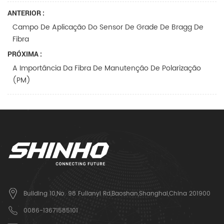
ANTERIOR :
Campo De Aplicação Do Sensor De Grade De Bragg De
Fibra
PRÓXIMA :
A Importância Da Fibra De Manutenção De Polarização
(PM)
Building 10,No. 98 Fulianyi Rd,Baoshan,Shanghai,China 201900
0086-13671585101