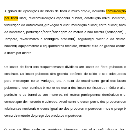
A gama de aplicações de lasers de fibra é muito ampla, incluindo
comunicação
por fibra
laser, telecomunicações espaciais a laser, construção naval industrial,
fabricação de automóveis, gravação a laser, marcação a laser, corte a laser, rolos
de impressão, perfuração/corte/soldagem de metais e não metais (brasagem) ,
Têmpera, revestimento e soldagem profunda), segurança militar e de defesa
nacional, equipamentos e equipamentos médicos, infraestrutura de grande escala
e assim por diante.
Os lasers de fibra são frequentemente divididos em lasers de fibra pulsados ​​e
contínuos. Os lasers pulsados ​​têm grande potência de saída e são adequados
para marcação, corte, variação, etc. A taxa de crescimento geral dos lasers
pulsados ​​a laser contínuo é menor do que a dos lasers contínuos de média e alta
potência, e as barreiras são menores. Há muitos participantes domésticos e a
competição de mercado é acirrada. Atualmente, o desempenho dos produtos dos
fabricantes nacionais é quase igual ao dos produtos importados, mas o preço é
cerca de metade do preço dos produtos importados.
O
laser de fibra
pode ser projetado integrado, com alta confiabilidade, boa