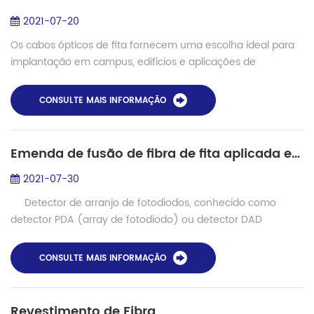
2021-07-20
Os cabos ópticos de fita fornecem uma escolha ideal para
implantação em campus, edifícios e aplicações de
backbone de data center onde são necessárias contagens
de fibra de mais de 24. Assim como o ca...
CONSULTE MAIS INFORMAÇÃO
Emenda de fusão de fibra de fita aplicada em PDA (matriz de diodo de foto)
2021-07-30
Detector de arranjo de fotodiodos, conhecido como
detector PDA (array de fotodiodo) ou detector DAD
(detector de arranjo de diodo), é um novo tipo de detector
ULTRAVIOLETA desenvol...
CONSULTE MAIS INFORMAÇÃO
Revestimento de Fibra