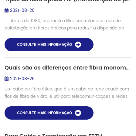
2021-08-20
Antes de 1980, era muito difícil controlar o estado de
polarização em fibras ópticas para reduzir a dispersão de
modo causada pela polarização. Após décadas de
desenvolvimento, imp...
CONSULTE MAIS INFORMAÇÃO
Quais são as diferenças entre fibra monomodo e multimodo?
2021-08-25
Um cabo de fibra ótica, que é um cabo de rede criado com
fios de fibra de vidro, é útil para telecomunicações e redes
de dados de alto desempenho em longas distâncias.
Governos, empresas e indivíduos ...
CONSULTE MAIS INFORMAÇÃO