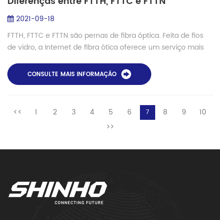
Diferenças entre FTTH, FTTC e FTTN
2021-09-18
FTTH, FTTC e FTTN são pernas de fibra óptica. Feita de fios
de vidro, a Internet de fibra ótica oferece um serviço mais
rápido, mais suave e com mais espaço para tráfego de sinal
em comparação com os ...
CONSULTE MAIS INFORMAÇÃO
<<
1
2
3
4
5
6
8
9
10
7
>>