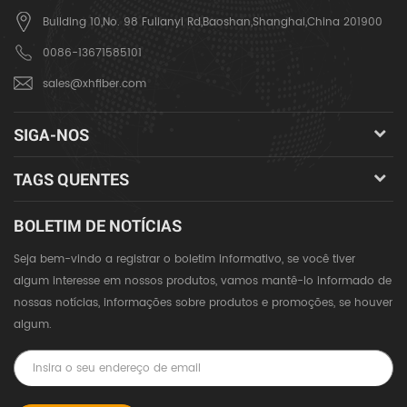
Building 10,No. 98 Fulianyi Rd,Baoshan,Shanghai,China 201900
0086-13671585101
sales@xhfiber.com
SIGA-NOS
TAGS QUENTES
BOLETIM DE NOTÍCIAS
Seja bem-vindo a registrar o boletim informativo, se você tiver
algum interesse em nossos produtos, vamos mantê-lo informado de
nossas notícias, informações sobre produtos e promoções, se houver
algum.