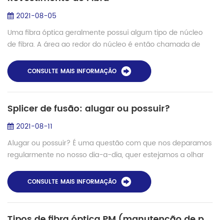
2021-08-05
Uma fibra óptica geralmente possui algum tipo de núcleo
de fibra. A área ao redor do núcleo é então chamada de
revestimento de fibra. Figura 1: A luz pode ser lançada no
núcleo de uma fibra, que...
CONSULTE MAIS INFORMAÇÃO
Splicer de fusão: alugar ou possuir?
2021-08-11
Alugar ou possuir? É uma questão com que nos deparamos
regularmente no nosso dia-a-dia, quer estejamos a olhar
para casas, veículos, barcos ou mesmo máquinas ou
ferramentas. No mundo do cabeamento e c...
CONSULTE MAIS INFORMAÇÃO
Tipos de fibra óptica PM (manutenção de polarização) e solução de emenda - Shinho S-12PM