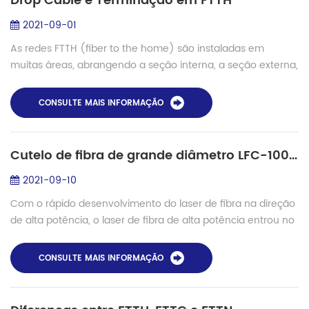
Drop Cable e Terminação em FTTH
2021-09-01
As redes FTTH (fiber to the home) são instaladas em
muitas áreas, abrangendo a seção interna, a seção externa,
bem como a transição intermediária. Para atender aos
requisitos de cabeamento de diferent...
CONSULTE MAIS INFORMAÇÃO
Cutelo de fibra de grande diâmetro LFC-100 para revestimento de 250um e 400um
2021-09-10
Com o rápido desenvolvimento do laser de fibra na direção
de alta potência, o laser de fibra de alta potência entrou no
estágio de produção em massa. Portanto, cada vez mais
atenção é dada ...
CONSULTE MAIS INFORMAÇÃO