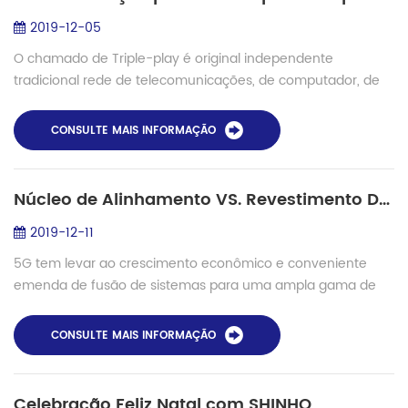
2019-12-05
O chamado de Triple-play é original independente
tradicional rede de telecomunicações, de computador, de
Internet e de televisão por cabo rede tendem a infiltrar-se e
integrar-se com o outro. Os usuár...
CONSULTE MAIS INFORMAÇÃO
Núcleo de Alinhamento VS. Revestimento De Alinhamento
2019-12-11
5G tem levar ao crescimento econômico e conveniente
emenda de fusão de sistemas para uma ampla gama de
instalações, incluindo acesso a redes FTTH, LAN , submarino
instalação etc. Emenda de fusão é o p...
CONSULTE MAIS INFORMAÇÃO
Celebração Feliz Natal com SHINHO