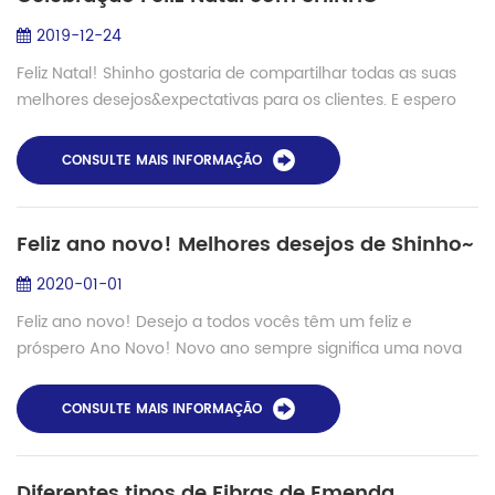
2019-12-24
Feliz Natal! Shinho gostaria de compartilhar todas as suas
melhores desejos&expectativas para os clientes. E espero
que todos nós temos um brilhante futuro. Qual é o futuro?
Digital e inteligente ...
CONSULTE MAIS INFORMAÇÃO
Feliz ano novo! Melhores desejos de Shinho~
2020-01-01
Feliz ano novo! Desejo a todos vocês têm um feliz e
próspero Ano Novo! Novo ano sempre significa uma nova
esperança, novo plano e a nova vida. É claro, o mais feliz o
momento é para comprar coisas nov...
CONSULTE MAIS INFORMAÇÃO
Diferentes tipos de Fibras de Emenda