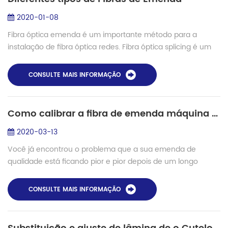
2020-01-08
Fibra óptica emenda é um importante método para a
instalação de fibra óptica redes. Fibra óptica splicing é um
importante método de unir duas fibra óptica cabos juntos. É
uma solução preferencial quan...
CONSULTE MAIS INFORMAÇÃO
Como calibrar a fibra de emenda máquina de ARCO manualmente?
2020-03-13
Você já encontrou o problema que a sua emenda de
qualidade está ficando pior e pior depois de um longo
tempo de uso? Por que isso acontece e como corrigi-lo?
Um dos importantes factores de influência ...
CONSULTE MAIS INFORMAÇÃO