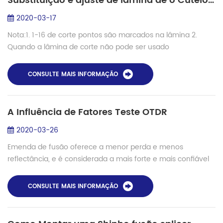
Substituição e ajuste de lâmina de o Cutelo na fusão splicer kit
2020-03-17
Nota:1. 1-16 de corte pontos são marcados na lâmina 2.
Quando a lâmina de corte não pode ser usado
normalmente, por favor limpe a lâmina de corte e de
fixação no tempo 3. Se ele ainda não puder ser co...
CONSULTE MAIS INFORMAÇÃO
A Influência de Fatores Teste OTDR
2020-03-26
Emenda de fusão oferece a menor perda e menos
reflectância, e é considerada a mais forte e mais confiável
método de juntar duas fibras. Quando executado
corretamente, uma emenda pode apresentar uma pe...
CONSULTE MAIS INFORMAÇÃO