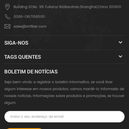
Building 10,No. 98 Fulianyi Rd,Baoshan,Shanghai,China 201900
0086-13671585101
sales@xhfiber.com
SIGA-NOS
TAGS QUENTES
BOLETIM DE NOTÍCIAS
Seja bem-vindo a registrar o boletim informativo, se você tiver
algum interesse em nossos produtos, vamos mantê-lo informado de
nossas notícias, informações sobre produtos e promoções, se houver
algum.