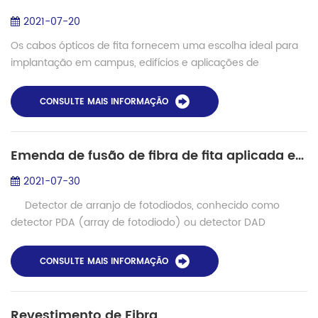
2021-07-20
Os cabos ópticos de fita fornecem uma escolha ideal para
implantação em campus, edifícios e aplicações de
backbone de data center onde são necessárias contagens
de fibra de mais de 24. Assim como o ca...
CONSULTE MAIS INFORMAÇÃO
Emenda de fusão de fibra de fita aplicada em PDA (matriz de diodo de foto)
2021-07-30
Detector de arranjo de fotodiodos, conhecido como
detector PDA (array de fotodiodo) ou detector DAD
(detector de arranjo de diodo), é um novo tipo de detector
ULTRAVIOLETA desenvol...
CONSULTE MAIS INFORMAÇÃO
Revestimento de Fibra