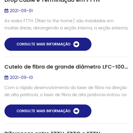
Drop Cable e Terminação em FTTH
2021-09-01
As redes FTTH (fiber to the home) são instaladas em
muitas áreas, abrangendo a seção interna, a seção externa,
bem como a transição intermediária. Para atender aos
requisitos de cabeamento de diferent...
CONSULTE MAIS INFORMAÇÃO
Cutelo de fibra de grande diâmetro LFC-100 para revestimento de 250um e 400um
2021-09-10
Com o rápido desenvolvimento do laser de fibra na direção
de alta potência, o laser de fibra de alta potência entrou no
estágio de produção em massa. Portanto, cada vez mais
atenção é dada ...
CONSULTE MAIS INFORMAÇÃO