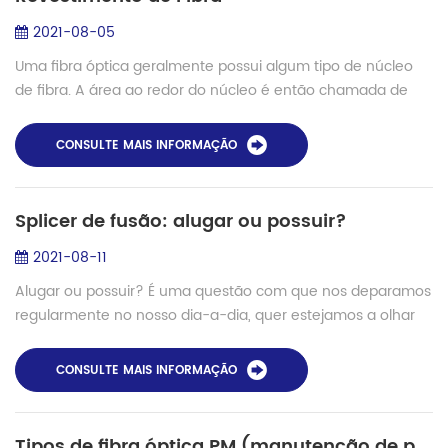
2021-08-05
Uma fibra óptica geralmente possui algum tipo de núcleo
de fibra. A área ao redor do núcleo é então chamada de
revestimento de fibra. Figura 1: A luz pode ser lançada no
núcleo de uma fibra, que...
CONSULTE MAIS INFORMAÇÃO
Splicer de fusão: alugar ou possuir?
2021-08-11
Alugar ou possuir? É uma questão com que nos deparamos
regularmente no nosso dia-a-dia, quer estejamos a olhar
para casas, veículos, barcos ou mesmo máquinas ou
ferramentas. No mundo do cabeamento e c...
CONSULTE MAIS INFORMAÇÃO
Tipos de fibra óptica PM (manutenção de polarização) e solução de emenda - Shinho S-12PM