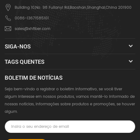
Building 10,No. 98 Fulianyi Rd,Baoshan,Shanghai,China 201900
0086-13671585101
sales@xhfiber.com
SIGA-NOS
TAGS QUENTES
BOLETIM DE NOTÍCIAS
Seja bem-vindo a registrar o boletim informativo, se você tiver
algum interesse em nossos produtos, vamos mantê-lo informado de
nossas notícias, informações sobre produtos e promoções, se houver
algum.