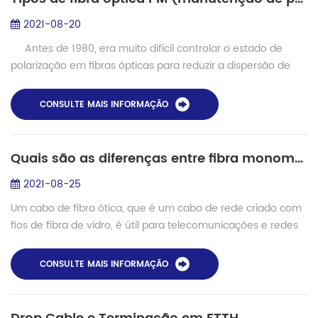
2021-08-20
Antes de 1980, era muito difícil controlar o estado de
polarização em fibras ópticas para reduzir a dispersão de
modo causada pela polarização. Após décadas de
desenvolvimento, imp...
CONSULTE MAIS INFORMAÇÃO
Quais são as diferenças entre fibra monomodo e multimodo?
2021-08-25
Um cabo de fibra ótica, que é um cabo de rede criado com
fios de fibra de vidro, é útil para telecomunicações e redes
de dados de alto desempenho em longas distâncias.
Governos, empresas e indivíduos ...
CONSULTE MAIS INFORMAÇÃO