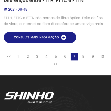
Diferenças entre FTTH, FTTC e FTTN
2021-09-18
FTTH, FTTC e FTTN são pernas de fibra óptica. Feita de fios
de vidro, a Internet de fibra ótica oferece um serviço mais
rápido, mais suave e com mais espaço para tráfego de sinal
em comparação com os ...
CONSULTE MAIS INFORMAÇÃO
<<
1
2
3
4
5
6
8
9
10
7
>>