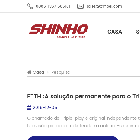
0086-13671585101
sales@xhfiber.com
CASA
S
Pesquisa
Casa
FTTH :A solução permanente para o Tri
2019-12-05
O chamado de Triple-play é original independente t
televisão por cabo rede tendem a infiltrar-se e integ