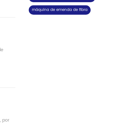
máquina de emenda de fibra
de
, por