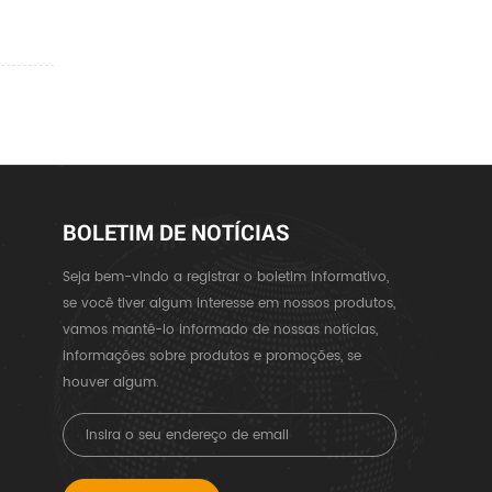
BOLETIM DE NOTÍCIAS
Seja bem-vindo a registrar o boletim informativo,
se você tiver algum interesse em nossos produtos,
vamos mantê-lo informado de nossas notícias,
informações sobre produtos e promoções, se
houver algum.