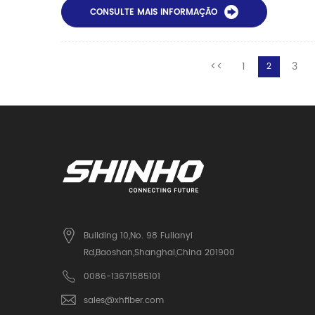
CONSULTE MAIS INFORMAÇÃO
<<
1
3
2
Building 10,No. 98 Fulianyi
Rd,Baoshan,Shanghai,China 201900
0086-13671585101
sales@xhfiber.com