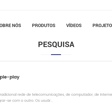
OBRE NÓS
PRODUTOS
VÍDEOS
PROJETO
PESQUISA
ple-play
radicional rede de telecomunicações, de computador, de Interne
rar-se com o outro. Os usuár...