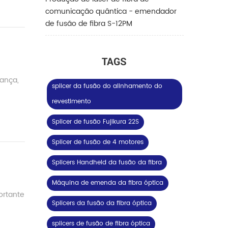
comunicação quântica - emendador
de fusão de fibra S-12PM
TAGS
rança,
splicer da fusão do alinhamento do
revestimento
Splicer de fusão Fujikura 22S
Splicer de fusão de 4 motores
Splicers Handheld da fusão da fibra
Máquina de emenda da fibra óptica
ortante
Splicers da fusão da fibra óptica
splicers de fusão de fibra óptica