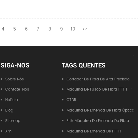
4
5
6
7
8
9
10
>>
SIGA-NOS
TAGS QUENTES
Sobre Nós
Cortador De Fibra De Alta Precisão
Contate-Nos
Máquina De Fusão De Fibra FTTH
Notícia
OTDR
Blog
Máquina De Emenda De Fibra Óptica
Sitemap
Ftth Máquina De Emenda De Fibra
Xml
Máquina De Emenda De FTTH