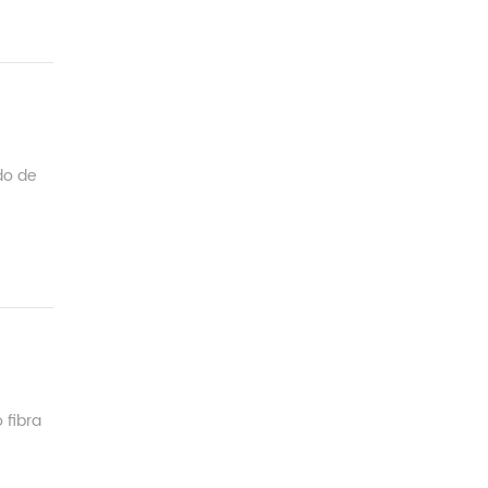
do de
 fibra