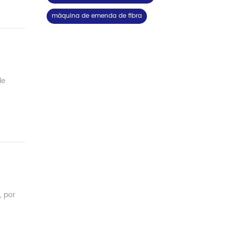
máquina de emenda de fibra
de
, por