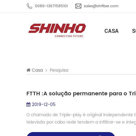
0086-13671585101
sales@xhfiber.com
CASA
S
Pesquisa
Casa
FTTH :A solução permanente para o Tri
2019-12-05
O chamado de Triple-play é original independente t
televisão por cabo rede tendem a infiltrar-se e integ