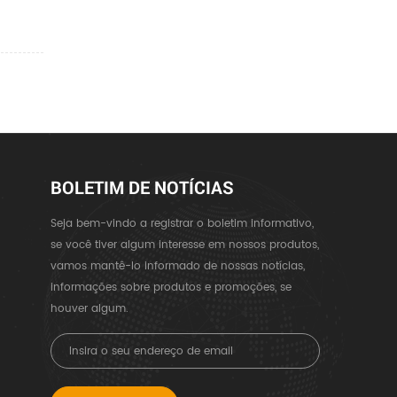
BOLETIM DE NOTÍCIAS
Seja bem-vindo a registrar o boletim informativo,
se você tiver algum interesse em nossos produtos,
vamos mantê-lo informado de nossas notícias,
informações sobre produtos e promoções, se
houver algum.