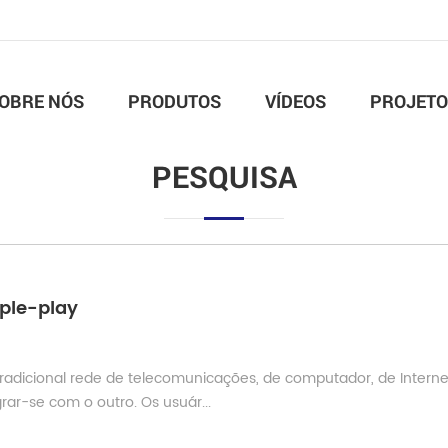
OBRE NÓS
PRODUTOS
VÍDEOS
PROJETO
PESQUISA
ple-play
radicional rede de telecomunicações, de computador, de Interne
rar-se com o outro. Os usuár...