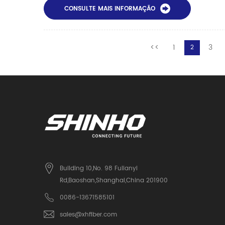
CONSULTE MAIS INFORMAÇÃO
<<
1
3
2
Building 10,No. 98 Fulianyi
Rd,Baoshan,Shanghai,China 201900
0086-13671585101
sales@xhfiber.com