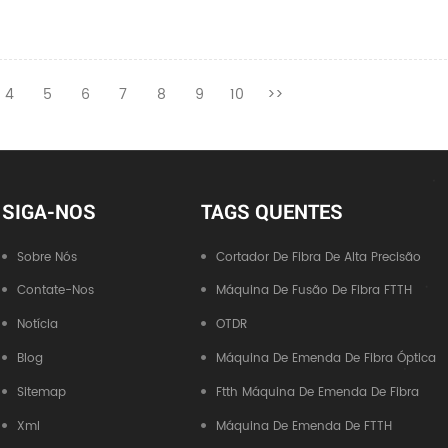
4
5
6
7
8
9
10
>>
SIGA-NOS
TAGS QUENTES
Sobre Nós
Cortador De Fibra De Alta Precisão
Contate-Nos
Máquina De Fusão De Fibra FTTH
Notícia
OTDR
Blog
Máquina De Emenda De Fibra Óptica
Sitemap
Ftth Máquina De Emenda De Fibra
Xml
Máquina De Emenda De FTTH