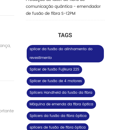
comunicação quântica - emendador
de fusão de fibra S-12PM
TAGS
rança,
splicer da fusão do alinhamento do
revestimento
Splicer de fusão Fujikura 22S
Splicer de fusão de 4 motores
Splicers Handheld da fusão da fibra
Máquina de emenda da fibra óptica
ortante
Splicers da fusão da fibra óptica
splicers de fusão de fibra óptica