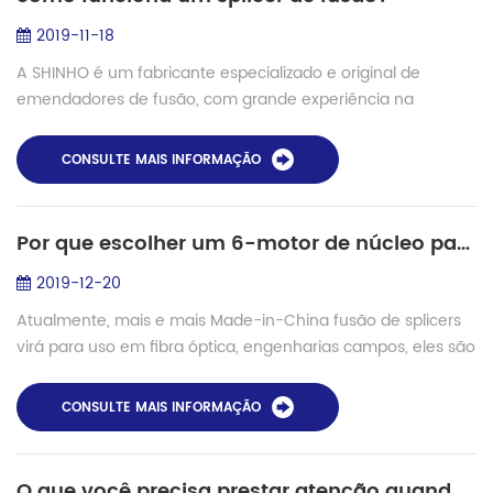
2019-11-18
A SHINHO é um fabricante especializado e original de
emendadores de fusão, com grande experiência na
emenda de fusão arquivada, atualmente 10 modelos de
splicers de fusão são lançados no mercado para ...
CONSULTE MAIS INFORMAÇÃO
Por que escolher um 6-motor de núcleo para núcleo de alinhamento de fibra de fusão splicer?
2019-12-20
Atualmente, mais e mais Made-in-China fusão de splicers
virá para uso em fibra óptica, engenharias campos, eles são
amados por usuários com preços mais baixos, mas também
o desempenho estável. Mas par...
CONSULTE MAIS INFORMAÇÃO
O que você precisa prestar atenção quando escolher um OTDR?