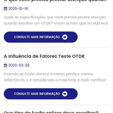
2020-01-16
Quais as especificações que você precisa prestar atenção
quando escolher um OTDR? Vocês acham que na vida real,
se o cabo de linha de teste, a atenuação e a distância de
resultados de cada fabricante,...
CONSULTE MAIS INFORMAÇÃO
A Influência de Fatores Teste OTDR
2020-03-26
Emenda de fusão oferece a menor perda e menos
reflectância, e é considerada a mais forte e mais confiável
método de juntar duas fibras. Quando executado
corretamente, uma emenda pode apresentar uma pe...
CONSULTE MAIS INFORMAÇÃO