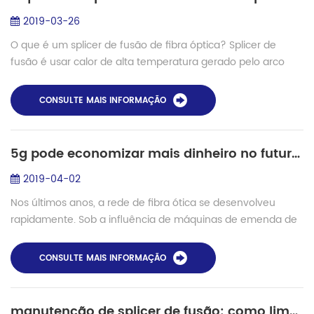
2019-03-26
O que é um splicer de fusão de fibra óptica? Splicer de
fusão é usar calor de alta temperatura gerado pelo arco
elétrico e derreter duas fibras ópticas juntas em suas faces
de extremidade, para formar...
CONSULTE MAIS INFORMAÇÃO
5g pode economizar mais dinheiro no futuro?
2019-04-02
Nos últimos anos, a rede de fibra ótica se desenvolveu
rapidamente. Sob a influência de máquinas de emenda de
fibra , a maioria dos países lançou com sucesso o layout
geral das redes de fibra ótica. D...
CONSULTE MAIS INFORMAÇÃO
manutenção de splicer de fusão: como limpar o groove v?