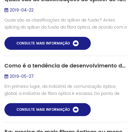
2019-04-22
Quais são as classificações do splicer de fusão? Antes
splicing do splicer da fusão da fibra óptica, de acordo com o
material e tipo de fibra, os parâmetros-chave, como a
fusão principal pré-fusão cor...
CONSULTE MAIS INFORMAÇÃO
Como é a tendência de desenvolvimento da indústria de comunicação óptica no presente?
2019-05-27
Em primeiro lugar, da indústria de comunicação óptica
global, a indústria de fibra óptica é escassa. Do ponto de
vista da divisão regional, a Europa e os Estados Unidos e
outras regiões são relativame...
CONSULTE MAIS INFORMAÇÃO