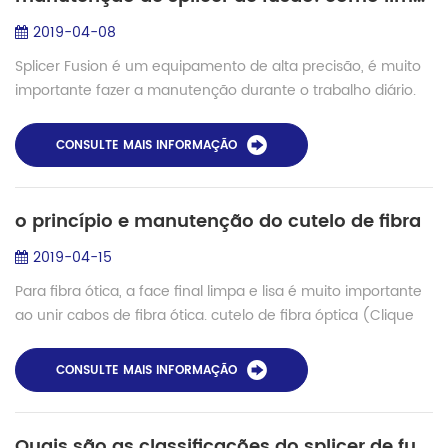
2019-04-08
Splicer Fusion é um equipamento de alta precisão, é muito
importante fazer a manutenção durante o trabalho diário.
V-groove é um slot V em o substrato cerâmico da largura
estreita, facilmente para acu...
CONSULTE MAIS INFORMAÇÃO
o princípio e manutenção do cutelo de fibra
2019-04-15
Para fibra ótica, a face final limpa e lisa é muito importante
ao unir cabos de fibra ótica. cutelo de fibra óptica (Clique
para obter mais informações) é uma ferramenta crucial
para emendas e termina...
CONSULTE MAIS INFORMAÇÃO
Quais são as classificações do splicer de fusão?