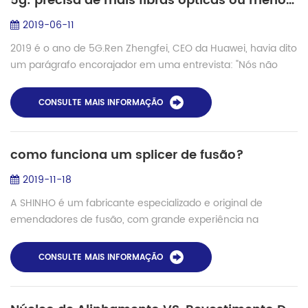
5g: precisa de mais fibras ópticas ou menos?
2019-06-11
2019 é o ano de 5G.Ren Zhengfei, CEO da Huawei, havia dito
um parágrafo encorajador em uma entrevista: "Nós não
seremos afetados, mesmo o mundo está sempre
mudando. Porque temos confiança. Nossos...
CONSULTE MAIS INFORMAÇÃO
como funciona um splicer de fusão?
2019-11-18
A SHINHO é um fabricante especializado e original de
emendadores de fusão, com grande experiência na
emenda de fusão arquivada, atualmente 10 modelos de
splicers de fusão são lançados no mercado para ...
CONSULTE MAIS INFORMAÇÃO