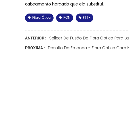
cabeamento herdado que ela substitui.
Fibra Ótica
PON
FTTx
Splicer De Fusão De Fibra Óptica Para La
ANTERIOR :
Desafio Da Emenda - Fibra Óptica Com N
PRÓXIMA :