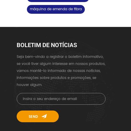
máquina de emenda de fibra
BOLETIM DE NOTÍCIAS
Seja bem-vindo a registrar o boletim informativo,
se você tiver algum interesse em nossos produtos,
vamos mantê-lo informado de nossas notícias,
informações sobre produtos e promoções, se
houver algum.