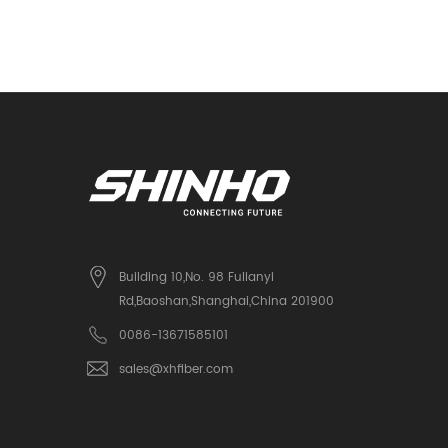
Building 10,No. 98 Fulianyi
Rd,Baoshan,Shanghai,China 201900
0086-13671585101
sales@xhfiber.com