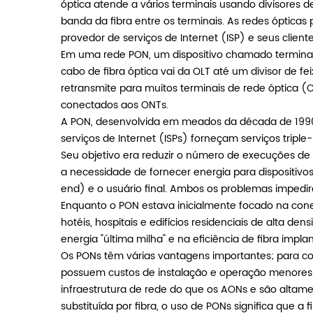
óptica atende a vários terminais usando divisores de
banda da fibra entre os terminais. As redes ópticas
provedor de serviços de Internet (ISP) e seus cliente
Em uma rede PON, um dispositivo chamado terminal
cabo de fibra óptica vai da OLT até um divisor de fe
retransmite para muitos terminais de rede óptica (ON
conectados aos ONTs.
A PON, desenvolvida em meados da década de 1990, 
serviços de Internet (ISPs) forneçam serviços triple
Seu objetivo era reduzir o número de execuções de fi
a necessidade de fornecer energia para dispositiv
end) e o usuário final. Ambos os problemas impedir
Enquanto o PON estava inicialmente focado na conec
hotéis, hospitais e edifícios residenciais de alta 
energia "última milha" e na eficiência de fibra impl
Os PONs têm várias vantagens importantes; para com
possuem custos de instalação e operação menore
infraestrutura de rede do que os AONs e são altam
substituída por fibra, o uso de PONs significa que a