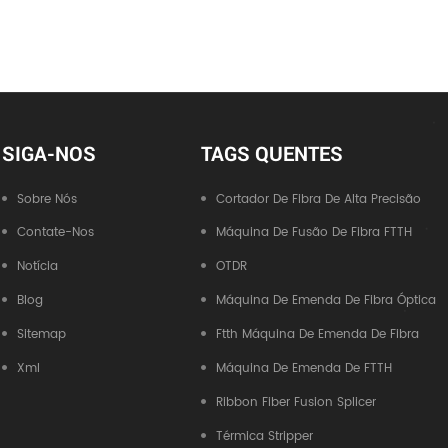
SIGA-NOS
TAGS QUENTES
Sobre Nós
Cortador De Fibra De Alta Precisão
Contate-Nos
Máquina De Fusão De Fibra FTTH
Notícia
OTDR
Blog
Máquina De Emenda De Fibra Óptica
Sitemap
Ftth Máquina De Emenda De Fibra
Xml
Máquina De Emenda De FTTH
Ribbon Fiber Fusion Splicer
Térmica Stripper