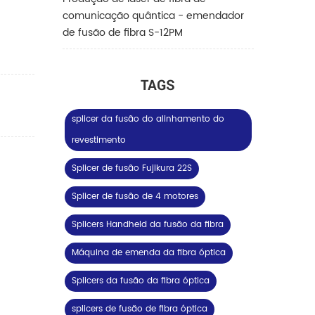
comunicação quântica - emendador
de fusão de fibra S-12PM
TAGS
splicer da fusão do alinhamento do
revestimento
Splicer de fusão Fujikura 22S
Splicer de fusão de 4 motores
Splicers Handheld da fusão da fibra
Máquina de emenda da fibra óptica
Splicers da fusão da fibra óptica
splicers de fusão de fibra óptica