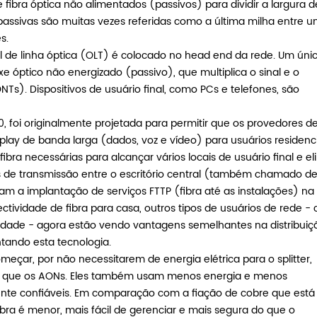
 fibra óptica não alimentados (passivos) para dividir a largura d
 passivas são muitas vezes referidas como a última milha entre 
s.
 de linha óptica (OLT) é colocado no head end da rede. Um úni
ixe óptico não energizado (passivo), que multiplica o sinal e o
Ts). Dispositivos de usuário final, como PCs e telefones, são
foi originalmente projetada para permitir que os provedores d
-play de banda larga (dados, voz e vídeo) para usuários residenci
bra necessárias para alcançar vários locais de usuário final e el
os de transmissão entre o escritório central (também chamado d
am a implantação de serviços FTTP (fibra até as instalações) na
tividade de fibra para casa, outros tipos de usuários de rede -
densidade - agora estão vendo vantagens semelhantes na distribui
antando esta tecnologia.
eçar, por não necessitarem de energia elétrica para o splitter,
s que os AONs. Eles também usam menos energia e menos
ente confiáveis. Em comparação com a fiação de cobre que está
 fibra é menor, mais fácil de gerenciar e mais segura do que o