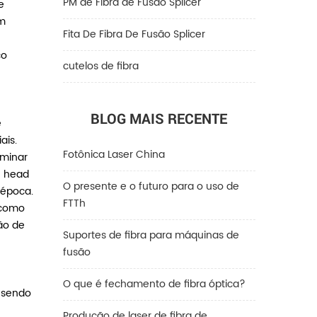
PM de Fibra de Fusão Splicer
e
um
Fita De Fibra De Fusão Splicer
co
cutelos de fibra
BLOG MAIS RECENTE
e
ais.
Fotônica Laser China
iminar
e head
O presente e o futuro para o uso de
 época.
FTTh
 como
ção de
Suportes de fibra para máquinas de
fusão
O que é fechamento de fibra óptica?
 sendo
Produção de laser de fibra de