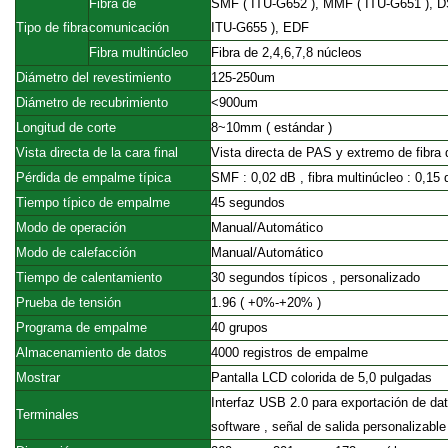
Fibra de
SMF
(
ITU-G652
),
MMF
(
ITU-G651
),
D
Tipo de fibra
comunicación
ITU-G655
),
EDF
Fibra multinúcleo
Fibra de 2,4,6,7,8
núcleos
Diámetro del revestimiento
125-250um
Diámetro de recubrimiento
<900um
Longitud de corte
8~10mm
(
estándar
)
Vista directa de la cara final
Vista directa de PAS y extremo de fibra 
Pérdida de empalme típica
SMF
:
0,02 dB
,
fibra multinúcleo
:
0,15 
Tiempo típico de empalme
45 segundos
Modo de operación
Manual/Automático
Modo de calefacción
Manual/Automático
Tiempo de calentamiento
30 segundos
típicos
,
personalizado
Prueba de tensión
1.96
(
+0%-+20%
)
Programa de empalme
40 grupos
Almacenamiento de datos
4000 registros de empalme
Mostrar
Pantalla LCD colorida de 5,0 pulgadas
Interfaz USB 2.0 para exportación de dat
Terminales
software
,
señal de salida personalizable