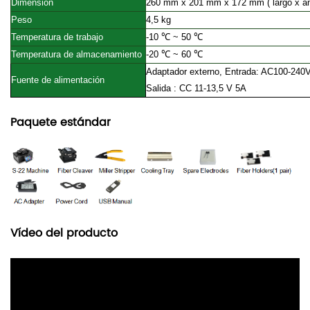
Dimensión
260 mm x 201 mm x 172 mm
( largo x
a
Peso
4,5 kg
Temperatura de trabajo
-10
℃
~ 50 ℃
Temperatura de almacenamiento
-20
℃
~ 60 ℃
Adaptador externo, Entrada: AC100-240
Fuente de alimentación
Salida
:
CC 11-13,5 V 5A
Paquete estándar
Vídeo del producto