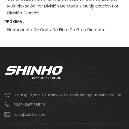
Multiplexación Por División De Modo Y Multiplexación Por
División Espacial
PRÓXIMA :
Herramienta De Corte De Fibra De Gran Diámetro
Building 10,No. 98 Fulianyi Rd,Baoshan,Shanghai,China 201900
0086-13671585101
sales@xhfiber.com