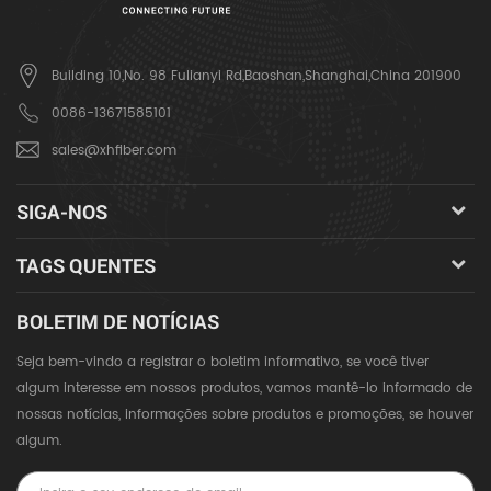
Building 10,No. 98 Fulianyi Rd,Baoshan,Shanghai,China 201900
0086-13671585101
sales@xhfiber.com
SIGA-NOS
TAGS QUENTES
BOLETIM DE NOTÍCIAS
Seja bem-vindo a registrar o boletim informativo, se você tiver
algum interesse em nossos produtos, vamos mantê-lo informado de
nossas notícias, informações sobre produtos e promoções, se houver
algum.