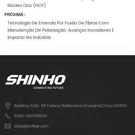
Núcleo Oco (HCF)
PRÓXIMA :
Tecnologia De Emenda Por Fusão De Fibras Com
Manutenção De Polarização: Avanços Inovadores E
Impacto Na Indústria
Building 10,No. 98 Fulianyi Rd,Baoshan,Shanghai,China 201900
0086-13671585101
sales@xhfiber.com