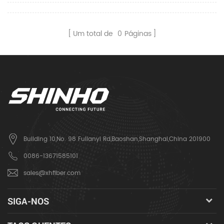
Um total de
0
Páginas
Building 10,No. 98 Fulianyi Rd,Baoshan,Shanghai,China 201900
0086-13671585101
sales@xhfiber.com
SIGA-NOS