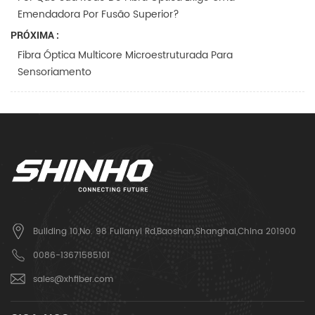
Emendadora Por Fusão Superior?
PRÓXIMA :
Fibra Óptica Multicore Microestruturada Para
Sensoriamento
Building 10,No. 98 Fulianyi Rd,Baoshan,Shanghai,China 201900
0086-13671585101
sales@xhfiber.com