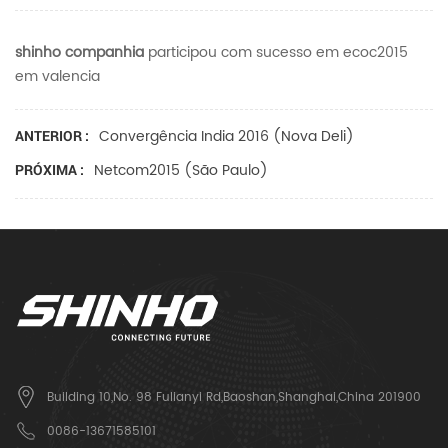
shinho companhia
participou com sucesso em ecoc2015
em valencia
Convergência India 2016 (nova Deli)
ANTERIOR :
Netcom2015 (são Paulo)
PRÓXIMA :
Building 10,No. 98 Fulianyi Rd,Baoshan,Shanghai,China 201900
0086-13671585101