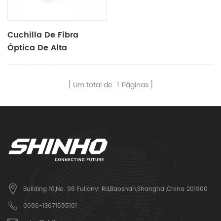
Cuchilla De Fibra
Óptica De Alta
Precisión X-50D
Um total de
1
Páginas
Building 10,No. 98 Fulianyi Rd,Baoshan,Shanghai,China 201900
0086-13671585101