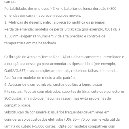
campo.
Portabilidade: designs leves (<3 kg) e baterias de longa duração (>300
emendas por carga) favorecem equipes móveis.
3. Métricas de desempenho: a precisão justifica os prêmios
Perda de emenda: modelos de perda ultrabaixa (por exemplo, 0,01 dB a
1550 nm) exigem ranhuras em V de alta precisão e controle de
temperatura em malha fechada.
Calibração de Arco em Tempo Real: Ajusta dinamicamente a intensidade e
a duração da descarga para acomodar os tipos de fibra (por exemplo,
G.652/G.657) e as condições ambientais, reduzindo falhas de emenda.
Padrão em modelos de médio a alto padrão.
4. Acessórios e consumíveis: custos ocultos a longo prazo
Kits iniciais: Pacotes com eletrodos, suportes de fibra, cutelos e conectores
SOC custam
mais do que máquinas vazias, mas evita problemas de
compatibilidade.
Substituição de consumíveis: usuários frequentes devem levar em
–
consideração os custos dos eletrodos (US$ 30
70 por par) e vida útil da
lâmina do cutelo (~5.000 cortes). Opte por modelos compatíveis com