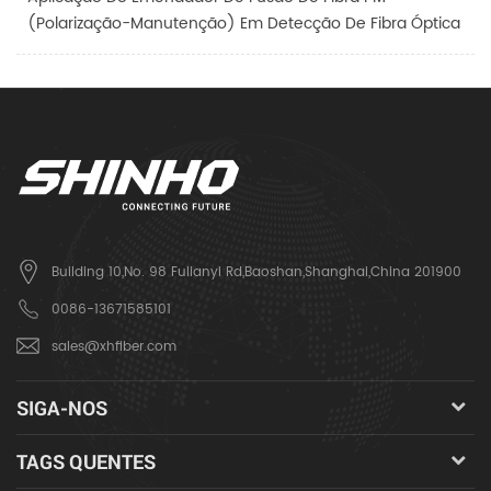
(Polarização-Manutenção) Em Detecção De Fibra Óptica
Building 10,No. 98 Fulianyi Rd,Baoshan,Shanghai,China 201900
0086-13671585101
sales@xhfiber.com
SIGA-NOS
TAGS QUENTES