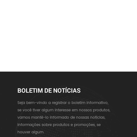
BOLETIM DE NOTÍCIAS
Seja bem-vindo a registrar o boletim informativo,
se você tiver algum interesse em nossos produtos,
vamos mantê-lo informado de nossas notícias,
informações sobre produtos e promoções, se
houver algum.