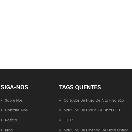
SIGA-NOS
TAGS QUENTES
Sobre Nós
Cortador De Fibra De Alta Precisão
Contate-Nos
Máquina De Fusão De Fibra FTTH
Notícia
OTDR
Blog
Máquina De Emenda De Fibra Óptica