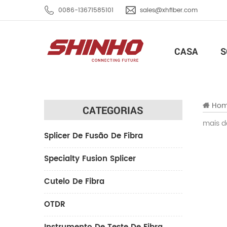
0086-13671585101
sales@xhfiber.com
CASA
S
Ho
CATEGORIAS
mais d
Splicer De Fusão De Fibra
Specialty Fusion Splicer
Cutelo De Fibra
OTDR