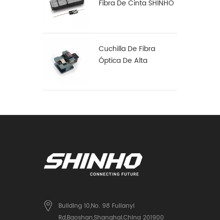
Fibra De Cinta SHINHO
X-18
Cuchilla De Fibra
Óptica De Alta
Precisión X-50D
Building 10,No. 98 Fulianyi
Rd,Baoshan,Shanghai,China 201900