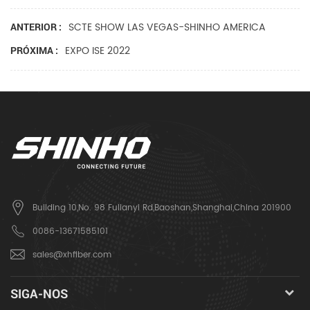
SCTE SHOW LAS VEGAS-SHINHO AMERICA
ANTERIOR :
EXPO ISE 2022
PRÓXIMA :
Building 10,No. 98 Fulianyi Rd,Baoshan,Shanghai,China 201900
0086-13671585101
sales@xhfiber.com
SIGA-NOS