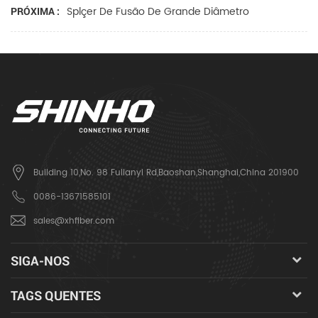
Splçer De Fusão De Grande Diâmetro
PRÓXIMA :
Building 10,No. 98 Fulianyi Rd,Baoshan,Shanghai,China 201900
0086-13671585101
sales@xhfiber.com
SIGA-NOS
TAGS QUENTES