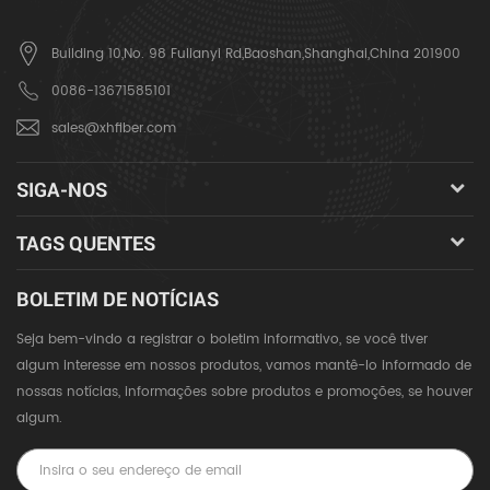
Building 10,No. 98 Fulianyi Rd,Baoshan,Shanghai,China 201900
0086-13671585101
sales@xhfiber.com
SIGA-NOS
TAGS QUENTES
BOLETIM DE NOTÍCIAS
Seja bem-vindo a registrar o boletim informativo, se você tiver
algum interesse em nossos produtos, vamos mantê-lo informado de
nossas notícias, informações sobre produtos e promoções, se houver
algum.