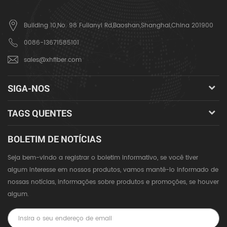
Building 10,No. 98 Fulianyi Rd,Baoshan,Shanghai,China 201900
0086-13671585101
sales@xhfiber.com
SIGA-NOS
TAGS QUENTES
BOLETIM DE NOTÍCIAS
Seja bem-vindo a registrar o boletim informativo, se você tiver
algum interesse em nossos produtos, vamos mantê-lo informado de
nossas notícias, informações sobre produtos e promoções, se houver
algum.