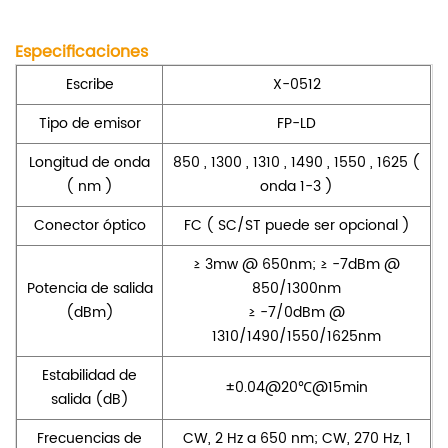
Especificaciones
Escribe
X-0512
Tipo de emisor
FP-LD
Longitud de onda
850
,
1300
,
1310
,
1490
,
1550
,
1625
(
(
nm
)
onda 1-3
)
Conector óptico
FC
(
SC/ST puede ser opcional
)
≥ 3mw @ 650nm; ≥ -7dBm @
Potencia de salida
850/1300nm
(dBm)
≥ -7/0dBm @
1310/1490/1550/1625nm
Estabilidad de
±0.04@20℃@15min
salida (dB)
Frecuencias de
CW, 2 Hz a 650 nm; CW, 270 Hz, 1