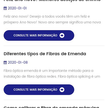
2020-01-01
Feliz ano novo! Desejo a todos vocês têm um feliz e
próspero Ano Novo! Novo ano sempre significa uma nova
esperança, novo plano e a nova vida. É claro, o mais feliz o
momento é para comprar coisas nov...
CONSULTE MAIS INFORMAÇÃO
Diferentes tipos de Fibras de Emenda
2020-01-08
Fibra óptica emenda é um importante método para a
instalação de fibra óptica redes. Fibra óptica splicing é um
importante método de unir duas fibra óptica cabos juntos. É
uma solução preferencial quan...
CONSULTE MAIS INFORMAÇÃO