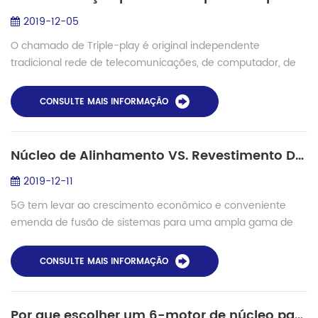
2019-12-05
O chamado de Triple-play é original independente
tradicional rede de telecomunicações, de computador, de
Internet e de televisão por cabo rede tendem a infiltrar-se e
integrar-se com o outro. Os usuár...
CONSULTE MAIS INFORMAÇÃO
Núcleo de Alinhamento VS. Revestimento De Alinhamento
2019-12-11
5G tem levar ao crescimento econômico e conveniente
emenda de fusão de sistemas para uma ampla gama de
instalações, incluindo acesso a redes FTTH, LAN , submarino
instalação etc. Emenda de fusão é o p...
CONSULTE MAIS INFORMAÇÃO
Por que escolher um 6-motor de núcleo para núcleo de alinhamento de fibra de fusão splicer?