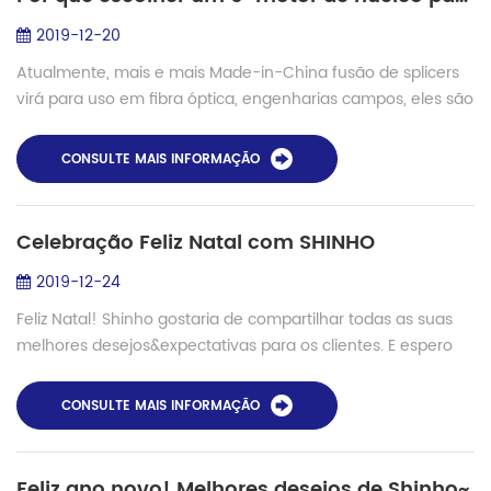
2019-12-20
Atualmente, mais e mais Made-in-China fusão de splicers
virá para uso em fibra óptica, engenharias campos, eles são
amados por usuários com preços mais baixos, mas também
o desempenho estável. Mas par...
CONSULTE MAIS INFORMAÇÃO
Celebração Feliz Natal com SHINHO
2019-12-24
Feliz Natal! Shinho gostaria de compartilhar todas as suas
melhores desejos&expectativas para os clientes. E espero
que todos nós temos um brilhante futuro. Qual é o futuro?
Digital e inteligente ...
CONSULTE MAIS INFORMAÇÃO
Feliz ano novo! Melhores desejos de Shinho~