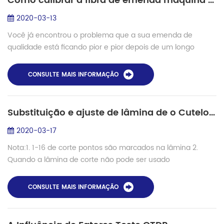
Como calibrar a fibra de emenda máquina de ARCO manualmente?
2020-03-13
Você já encontrou o problema que a sua emenda de
qualidade está ficando pior e pior depois de um longo
tempo de uso? Por que isso acontece e como corrigi-lo?
Um dos importantes factores de influência ...
CONSULTE MAIS INFORMAÇÃO
Substituição e ajuste de lâmina de o Cutelo na fusão splicer kit
2020-03-17
Nota:1. 1-16 de corte pontos são marcados na lâmina 2.
Quando a lâmina de corte não pode ser usado
normalmente, por favor limpe a lâmina de corte e de
fixação no tempo 3. Se ele ainda não puder ser co...
CONSULTE MAIS INFORMAÇÃO