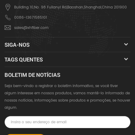
Building 10,No. 98 Fulianyi Rd,Baoshan,Shanghai,China 201900
0086-13671585101
sales@xhfiber.com
SIGA-NOS
TAGS QUENTES
BOLETIM DE NOTÍCIAS
Seja bem-vindo a registrar o boletim informativo, se você tiver
algum interesse em nossos produtos, vamos mantê-lo informado de
nossas notícias, informações sobre produtos e promoções, se houver
algum.