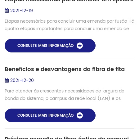
2021-12-19
Etapas necessárias para concluir uma emenda por fusão Há
quatro etapas importantes para concluir uma emenda de
fusão bem-sucedida. Ambas as extremidades da fibra
devem ser preparadas com cuidado e na ...
CONSULTE MAIS INFORMAÇÃO
Benefícios e desvantagens da fibra de fita
2021-12-20
Para atender às crescentes necessidades de largura de
banda do sistema, o campus da rede local (LAN) e os
backbones de construção, bem como os backbones do
data center, estão migrando para contagens d...
CONSULTE MAIS INFORMAÇÃO