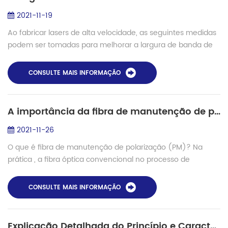
2021-11-19
Ao fabricar lasers de alta velocidade, as seguintes medidas
podem ser tomadas para melhorar a largura de banda de
3dB do dispositivo: 1. Na região ativa, a estrutura
multiquântica de tensão (com...
CONSULTE MAIS INFORMAÇÃO
A importância da fibra de manutenção de polarização (PM)
2021-11-26
O que é fibra de manutenção de polarização (PM)? Na
prática , a fibra óptica convencional no processo de
produção será afetada por forças externas e outros
motivos, de modo que a espessura da fibra nã...
CONSULTE MAIS INFORMAÇÃO
Explicação Detalhada do Princípio e Características dos Lasers de Fibra (II)