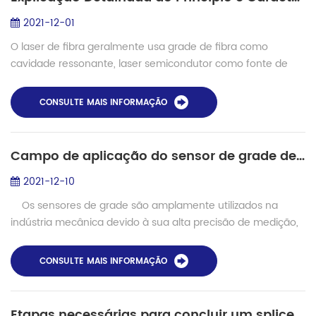
2021-12-01
O laser de fibra geralmente usa grade de fibra como
cavidade ressonante, laser semicondutor como fonte de
bomba, a luz da bomba é acoplada à fibra de ganho do
combinador de feixe e é refletida várias ...
CONSULTE MAIS INFORMAÇÃO
Campo de aplicação do sensor de grade de bragg de fibra
2021-12-10
Os sensores de grade são amplamente utilizados na
indústria mecânica devido à sua alta precisão de medição,
ampla faixa de medição dinâmica, medição sem contato e
fácil automação e digit...
CONSULTE MAIS INFORMAÇÃO
Etapas necessárias para concluir um splicer de fusão