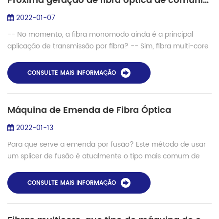
Próxima geração de fibra óptica de comunicação - Como encontrar as melhores soluções para emenda de fibra de vários núcleos
2022-01-07
-- No momento, a fibra monomodo ainda é a principal
aplicação de transmissão por fibra? -- Sim, fibra multi-core
é uma tentativa mais avançada. Existem alguns aplicativos
relacionados no momento, que ...
CONSULTE MAIS INFORMAÇÃO
Máquina de Emenda de Fibra Óptica
2022-01-13
Para que serve a emenda por fusão? Este método de usar
um splicer de fusão é atualmente o tipo mais comum de
emenda usado na indústria de fibra óptica. Não há dúvida
de que esse método tem a menor ref...
CONSULTE MAIS INFORMAÇÃO