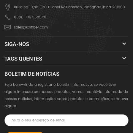
Building 10,No. 98 Fulianyi Rd,Baoshan,Shanghai,China 201900
0086-13671585101
sales@xhfiber.com
SIGA-NOS
TAGS QUENTES
BOLETIM DE NOTÍCIAS
Seja bem-vindo a registrar o boletim informativo, se você tiver
algum interesse em nossos produtos, vamos mantê-lo informado de
nossas notícias, informações sobre produtos e promoções, se houver
algum.