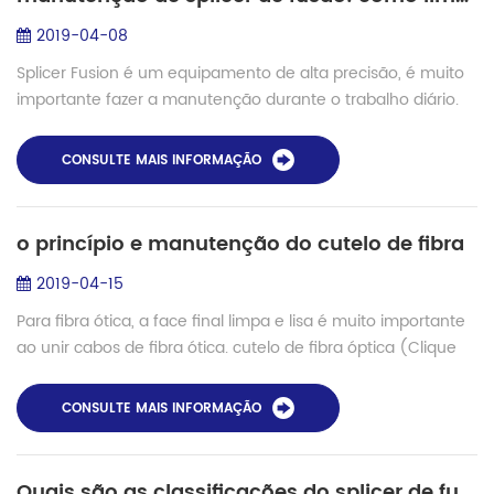
2019-04-08
Splicer Fusion é um equipamento de alta precisão, é muito
importante fazer a manutenção durante o trabalho diário.
V-groove é um slot V em o substrato cerâmico da largura
estreita, facilmente para acu...
CONSULTE MAIS INFORMAÇÃO
o princípio e manutenção do cutelo de fibra
2019-04-15
Para fibra ótica, a face final limpa e lisa é muito importante
ao unir cabos de fibra ótica. cutelo de fibra óptica (Clique
para obter mais informações) é uma ferramenta crucial
para emendas e termina...
CONSULTE MAIS INFORMAÇÃO
Quais são as classificações do splicer de fusão?