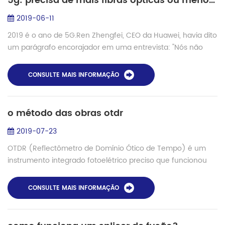
5g: precisa de mais fibras ópticas ou menos?
2019-06-11
2019 é o ano de 5G.Ren Zhengfei, CEO da Huawei, havia dito
um parágrafo encorajador em uma entrevista: "Nós não
seremos afetados, mesmo o mundo está sempre
mudando. Porque temos confiança. Nossos...
CONSULTE MAIS INFORMAÇÃO
o método das obras otdr
2019-07-23
OTDR (Reflectômetro de Domínio Ótico de Tempo) é um
instrumento integrado fotoelétrico preciso que funcionou
como dispersão de Rayleigh e dispersão de fundo gerado
pela reflexão de Fresnel quando a lu...
CONSULTE MAIS INFORMAÇÃO