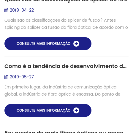
2019-04-22
Quais são as classificações do splicer de fusão? Antes
splicing do splicer da fusão da fibra óptica, de acordo com o
material e tipo de fibra, os parâmetros-chave, como a
fusão principal pré-fusão cor...
CONSULTE MAIS INFORMAÇÃO
Como é a tendência de desenvolvimento da indústria de comunicação óptica no presente?
2019-05-27
Em primeiro lugar, da indústria de comunicação óptica
global, a indústria de fibra óptica é escassa. Do ponto de
vista da divisão regional, a Europa e os Estados Unidos e
outras regiões são relativame...
CONSULTE MAIS INFORMAÇÃO