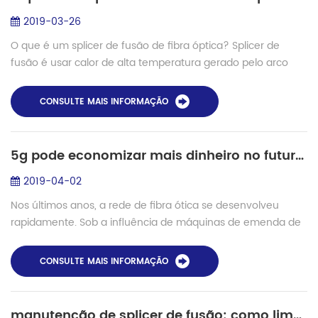
2019-03-26
O que é um splicer de fusão de fibra óptica? Splicer de
fusão é usar calor de alta temperatura gerado pelo arco
elétrico e derreter duas fibras ópticas juntas em suas faces
de extremidade, para formar...
CONSULTE MAIS INFORMAÇÃO
5g pode economizar mais dinheiro no futuro?
2019-04-02
Nos últimos anos, a rede de fibra ótica se desenvolveu
rapidamente. Sob a influência de máquinas de emenda de
fibra , a maioria dos países lançou com sucesso o layout
geral das redes de fibra ótica. D...
CONSULTE MAIS INFORMAÇÃO
manutenção de splicer de fusão: como limpar o groove v?