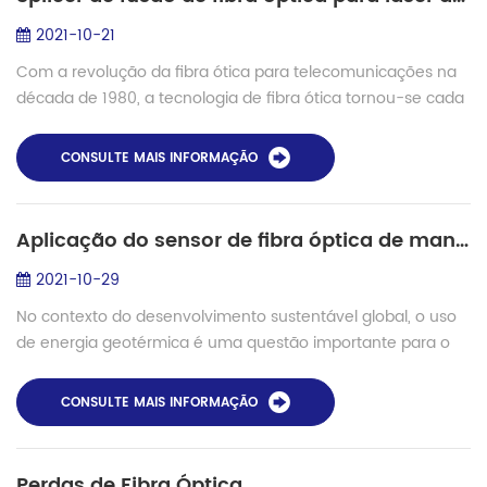
2021-10-21
Com a revolução da fibra ótica para telecomunicações na
década de 1980, a tecnologia de fibra ótica tornou-se cada
vez mais avançada e de maior qualidade. O boom das
telecomunicações no final da décad...
CONSULTE MAIS INFORMAÇÃO
Aplicação do sensor de fibra óptica de manutenção de polarização na detecção geotérmica - splicer de fusão Shinho S-12PM
2021-10-29
No contexto do desenvolvimento sustentável global, o uso
de energia geotérmica é uma questão importante para o
abastecimento de energia no futuro. A água e o vapor
podem trazer energia geotérmica para...
CONSULTE MAIS INFORMAÇÃO
Perdas de Fibra Óptica