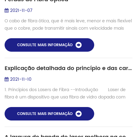
2021-11-07
O cabo de fibra ótica, que é mais leve, menor e mais flexível
que o cobre, pode transmitir sinais com velocidade mais
rápida em distâncias maiores. No entanto, muitos fatores
podem influenciar o desem...
CONSULTE MAIS INFORMAÇÃO
Explicação detalhada do princípio e das características dos lasers de fibra
2021-11-10
1. Princípios dos Lasers de Fibra --Introdução Laser de
fibra é um dispositivo que usa fibra de vidro dopada com
terras raras como meio de ganho para gerar saída de laser.
Lasers de fibra podem ser ...
CONSULTE MAIS INFORMAÇÃO