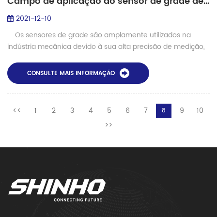
Campo de aplicação do sensor de grade de bragg de fibra
2021-12-10
Os sensores de grade são amplamente utilizados na
indústria mecânica devido à sua alta precisão de medição,
ampla faixa de medição dinâmica, medição sem contato e
fácil automação e digit...
CONSULTE MAIS INFORMAÇÃO
<<
1
2
3
4
5
6
7
9
10
8
>>