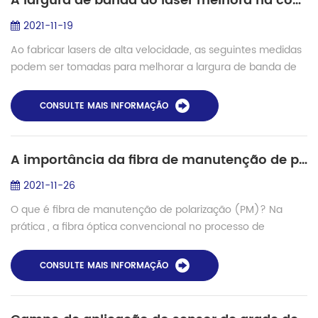
A largura de banda do laser melhora na comunicação por fibra
2021-11-19
Ao fabricar lasers de alta velocidade, as seguintes medidas
podem ser tomadas para melhorar a largura de banda de
3dB do dispositivo: 1. Na região ativa, a estrutura
multiquântica de tensão (com...
CONSULTE MAIS INFORMAÇÃO
A importância da fibra de manutenção de polarização (PM)
2021-11-26
O que é fibra de manutenção de polarização (PM)? Na
prática , a fibra óptica convencional no processo de
produção será afetada por forças externas e outros
motivos, de modo que a espessura da fibra nã...
CONSULTE MAIS INFORMAÇÃO