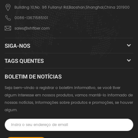
Building 10,No. 98 Fulianyi Rd,Baoshan,Shanghai,China 201900
0086-13671585101
sales@xhfiber.com
SIGA-NOS
TAGS QUENTES
BOLETIM DE NOTÍCIAS
Seja bem-vindo a registrar o boletim informativo, se você tiver
algum interesse em nossos produtos, vamos mantê-lo informado de
nossas notícias, informações sobre produtos e promoções, se houver
algum.