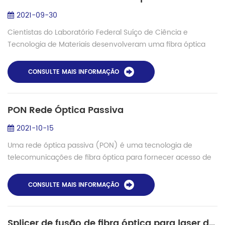
2021-09-30
Cientistas do Laboratório Federal Suíço de Ciência e
Tecnologia de Materiais desenvolveram uma fibra óptica
com um núcleo de glicerina líquida que é mais forte e pode
transmitir dados de forma tão con...
CONSULTE MAIS INFORMAÇÃO
PON Rede Óptica Passiva
2021-10-15
Uma rede óptica passiva (PON) é uma tecnologia de
telecomunicações de fibra óptica para fornecer acesso de
rede de banda larga aos clientes finais. Sua arquitetura
implementa uma topologia ponto-a-mul...
CONSULTE MAIS INFORMAÇÃO
Splicer de fusão de fibra óptica para laser de fibra