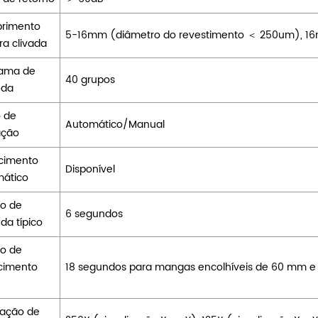
rimento
5-16mm (diâmetro do revestimento ＜ 250um), 16
ra clivada
rama de
40 grupos
da
 de
Automático/Manual
ação
cimento
Disponível
ático
o de
6 segundos
a típico
o de
cimento
18 segundos para mangas encolhíveis de 60 mm 
ação de