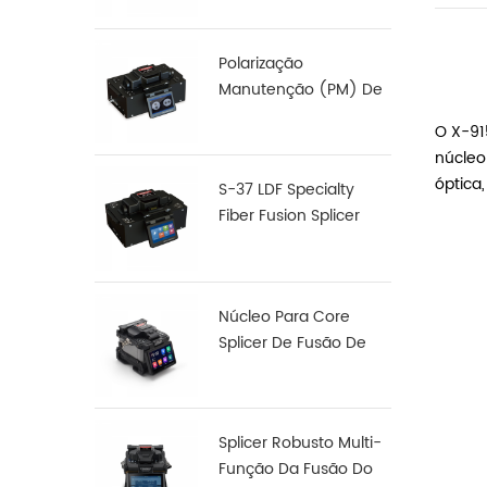
Polarização
Manutenção (PM) De
Fibra De Fusão,
O X-9
Junção De S-12
núcleo
óptica,
S-37 LDF Specialty
Fiber Fusion Splicer
Núcleo Para Core
Splicer De Fusão De
Fibra De Alinhamento
X 900
Splicer Robusto Multi-
Função Da Fusão Do