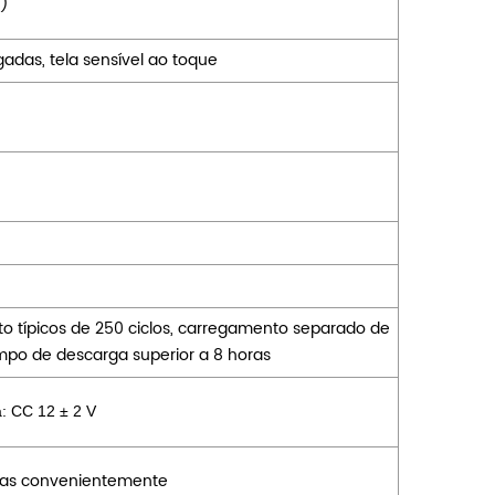
Y)
adas, tela sensível ao toque
o típicos de 250 ciclos, carregamento separado de
mpo de descarga superior a 8 horas
a: CC 12
± 2
V
das convenientemente