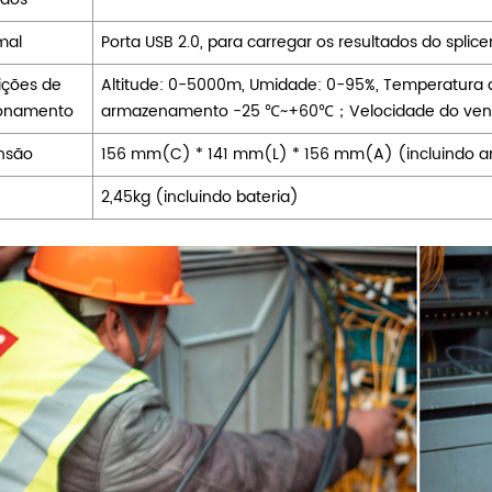
mal
Porta USB 2.0, para carregar os resultados do splice
ções de
Altitude: 0-5000m, Umidade: 0-95%, Temperatura
ionamento
armazenamento -25
℃~+60℃
；Velocidade do ven
nsão
156 mm(C) * 141 mm(L) * 156 mm(A) (incluindo a
2,45kg (incluindo bateria)