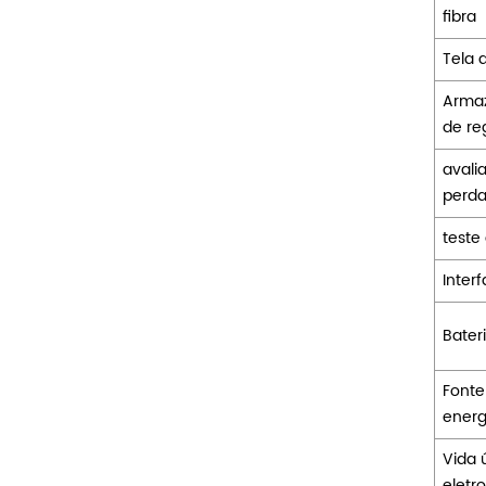
fibra
Tela 
Arma
de reg
avali
perd
teste
Inter
Bater
Fonte
energ
Vida ú
eletr