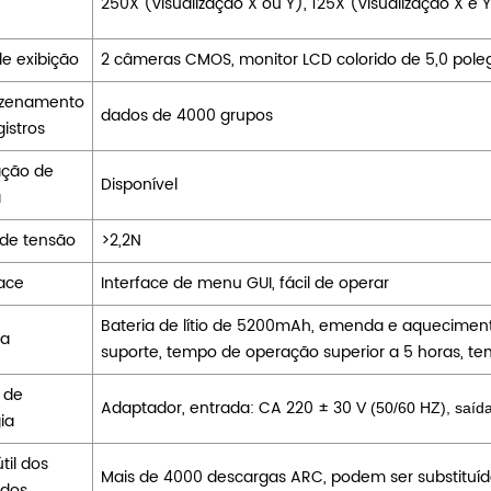
250X (visualização X ou Y), 125X (visualização X e 
de exibição
2 câmeras CMOS, monitor LCD colorido de 5,0 poleg
zenamento
dados de 4000 grupos
istros
ação de
Disponível
a
 de tensão
>2,2N
face
Interface de menu GUI, fácil de operar
Bateria de lítio de 5200mAh, emenda e aqueciment
ia
suporte, tempo de operação superior a 5 horas, te
 de
Adaptador, entrada: CA 220
±
30
V (50/60 HZ), saíd
ia
til dos
Mais de 4000 descargas ARC, podem ser substituí
odos