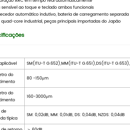
ibração ARC em tempo real automaticamente
a sensível ao toque e teclado ambos funcionais
ecedor automático indutivo, bateria de carregamento separada
 quad-core industrial, peças principais importadas do Japão
ificações
 aplicável
SM(ITU-T G.652),MM(ITU-T G.651),DS(ITU-T G.653)
tro do
80 -150μm
timento
tro do
160-3000μm
timento
 de
SM: 0,02dB, MM: 0,01dB, DS: 0,04dB, NZDS: 0,04dB
a típica
 de retorno
＞ 60dB