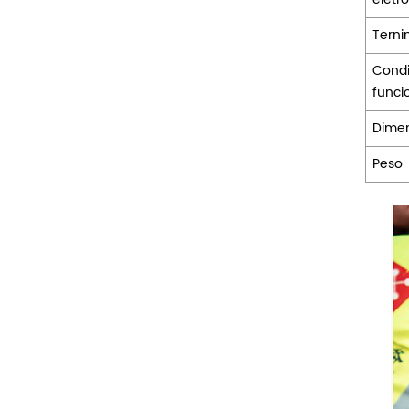
Terni
Condi
func
Dime
Peso