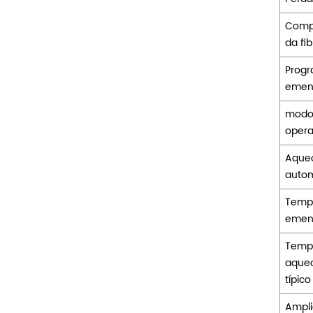
Comp
da fib
Prog
emen
modo
oper
Aque
autom
Temp
emend
Temp
aque
típico
Ampli