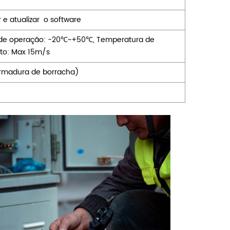
r e
atualizar
o software
 de operação: -20℃~+50℃, Temperatura de
to: Max 15m/s
rmadura de borracha)