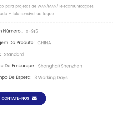
do para projetos de WAN/MAN/Telecomunicações.
ado + tela sensível ao toque
m Número.:
X-915
gem Do Produto:
CHINA
:
Standard
to De Embarque:
Shanghai/Shenzhen
po De Espera:
3 Working Days
CONTATE-NOS