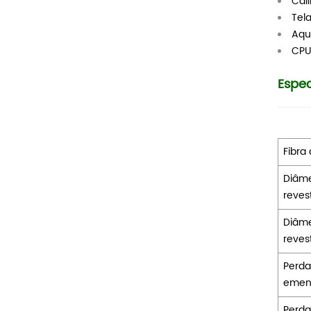
Cal
Tel
Aqu
CPU
Espec
Fibra
Diâme
reves
Diâme
reves
Perda
emend
Perda