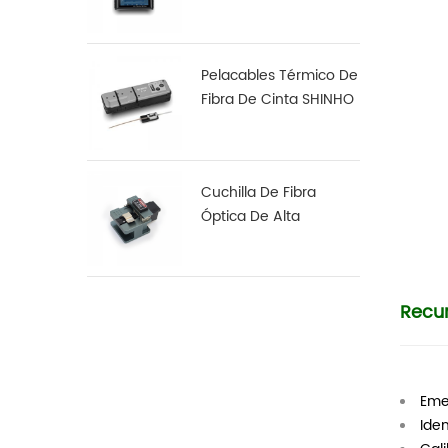
Arco S16
Pelacables Térmico De
Fibra De Cinta SHINHO
X-18
Cuchilla De Fibra
Óptica De Alta
Precisión X-50D
Recu
Eme
Ide