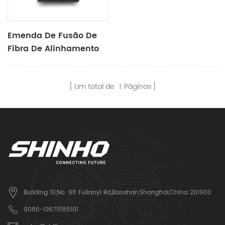
Emenda De Fusão De
Fibra De Alinhamento
De Núcleo A Núcleo
X915
Um total de
1
Páginas
Building 10,No. 98 Fulianyi Rd,Baoshan,Shanghai,China 201900
0086-13671585101