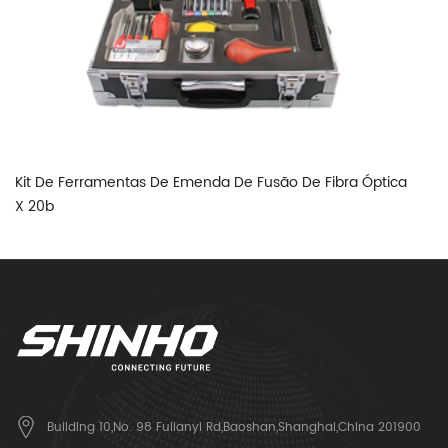
Kit De Ferramentas De Emenda De Fusão De Fibra Óptica
D
X 20b
3
Building 10,No. 98 Fulianyi Rd,Baoshan,Shanghai,China 201900