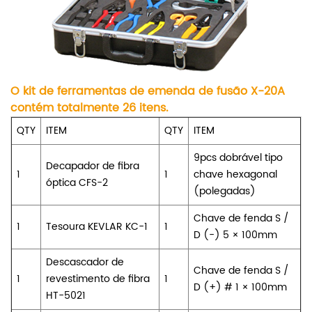
O kit de ferramentas de emenda de fusão X-20A
contém totalmente 26 itens.
QTY
ITEM
QTY
ITEM
9pcs dobrável tipo
Decapador de fibra
1
1
chave hexagonal
óptica CFS-2
(polegadas)
Chave de fenda S /
1
Tesoura KEVLAR KC-1
1
D (-) 5 × 100mm
Descascador de
Chave de fenda S /
1
revestimento de fibra
1
D (+) # 1 × 100mm
HT-5021