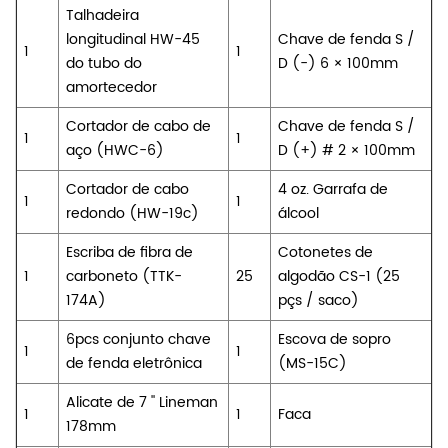
Talhadeira
longitudinal HW-45
Chave de fenda S /
1
1
do tubo do
D (-) 6 × 100mm
amortecedor
Cortador de cabo de
Chave de fenda S /
1
1
aço (HWC-6)
D (+) # 2 × 100mm
Cortador de cabo
4 oz. Garrafa de
1
1
redondo (HW-19c)
álcool
Escriba de fibra de
Cotonetes de
1
carboneto (TTK-
25
algodão CS-1 (25
174A)
pçs / saco)
6pcs conjunto chave
Escova de sopro
1
1
de fenda eletrônica
(MS-15C)
Alicate de 7 '' Lineman
1
1
Faca
178mm