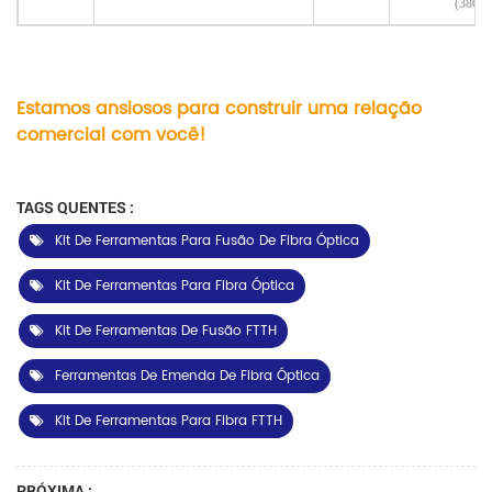
(380×
Estamos ansiosos para construir uma relação
comercial com você!
TAGS QUENTES :
Kit De Ferramentas Para Fusão De Fibra Óptica
Kit De Ferramentas Para Fibra Óptica
Kit De Ferramentas De Fusão FTTH
Ferramentas De Emenda De Fibra Óptica
Kit De Ferramentas Para Fibra FTTH
PRÓXIMA :