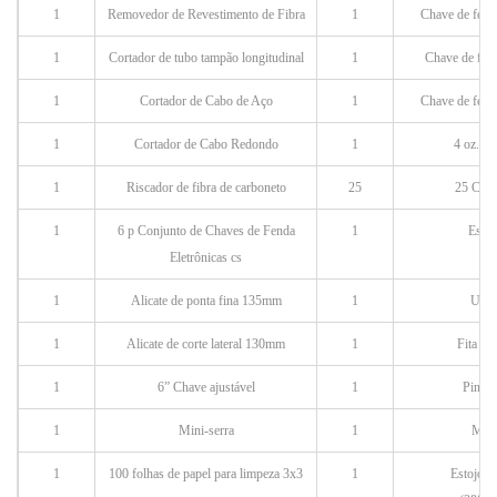
1
Removedor de Revestimento de Fibra
1
Chave de fen
1
Cortador de tubo tampão longitudinal
1
Chave de fe
1
Cortador de Cabo de Aço
1
Chave de fen
1
Cortador de Cabo Redondo
1
4 oz. de
1
Riscador de fibra de carboneto
25
25 Co
t
1
6
p
Conjunto de Chaves de Fenda
1
Escov
Eletrônicas cs
1
Alicate de ponta fina 135mm
1
U
ti
1
Alicate de corte lateral 130mm
1
Fita mé
1
6”
Chave ajustável
1
Pinças
1
Mini-serra
1
Marc
1
100 folhas de papel para limpeza 3x3
1
Estojo p