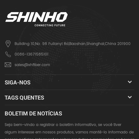
Building 10,No. 98 Fulianyi Rd,Baoshan,Shanghai,China 201900
0086-13671585101
sales@xhfiber.com
SIGA-NOS
TAGS QUENTES
BOLETIM DE NOTÍCIAS
Seja bem-vindo a registrar o boletim informativo, se você tiver
algum interesse em nossos produtos, vamos mantê-lo informado de