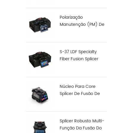
Polarização
Manutenção (PM) De
Fibra De Fusão,
Junção De S-12
S-37 LDF Specialty
Fiber Fusion Splicer
Núcleo Para Core
Splicer De Fusão De
Fibra De Alinhamento
X 900
Splicer Robusto Multi-
Função Da Fusão Do