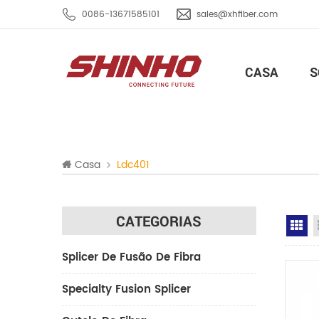
0086-13671585101
sales@xhfiber.com
CASA
S
Casa
Ldc401
CATEGORIAS
Gr
Splicer De Fusão De Fibra
Specialty Fusion Splicer