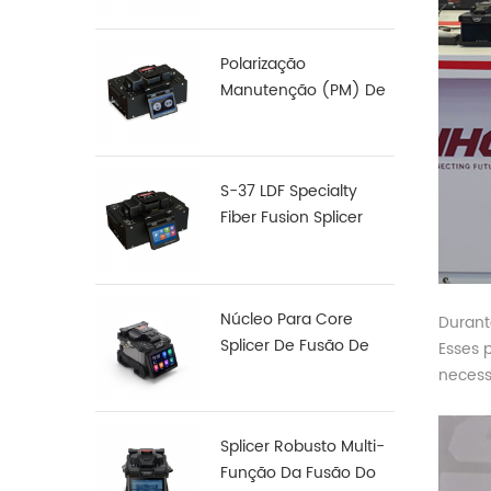
Polarização
Manutenção (PM) De
Fibra De Fusão,
Junção De S-12
S-37 LDF Specialty
Fiber Fusion Splicer
Núcleo Para Core
Durant
Splicer De Fusão De
Esses 
Fibra De Alinhamento
necess
X 900
Splicer Robusto Multi-
Função Da Fusão Do