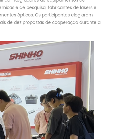
luindo integradores de equipamentos de
micas e de pesquisa, fabricantes de lasers e
entes ópticos. Os participantes elogiaram
ais de dez propostas de cooperação durante a