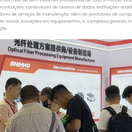
mos mais de cem visitantes profissionais de todo o mundo, inc
municações, construtores de centros de dados, instituições acadê
dores de serviços de manutenção, além de produtores de compon
te nossas inovações em equipamentos, e a empresa garantiu m
ção.