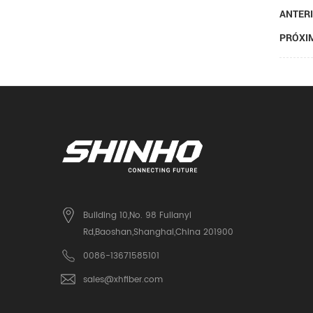
ANTERI
PRÓXIM
Building 10,No. 98 Fulianyi
Rd,Baoshan,Shanghai,China 201900
0086-13671585101
sales@xhfiber.com