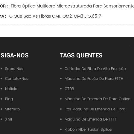
Fibra Óptica Multicore Microestruturada Para Sensoriament
OR :
O Que São As Fibras OM1, OM2, OM3 E G.651?
A :
SIGA-NOS
TAGS QUENTES
Sobre Nós
Cortador De Fibra De Alta Precisão
Contate-Nos
Máquina De Fusão De Fibra FTTH
Notícia
OTDR
Blog
Máquina De Emenda De Fibra Óptica
Sitemap
Ftth Máquina De Emenda De Fibra
Xml
Máquina De Emenda De FTTH
Ribbon Fiber Fusion Splicer