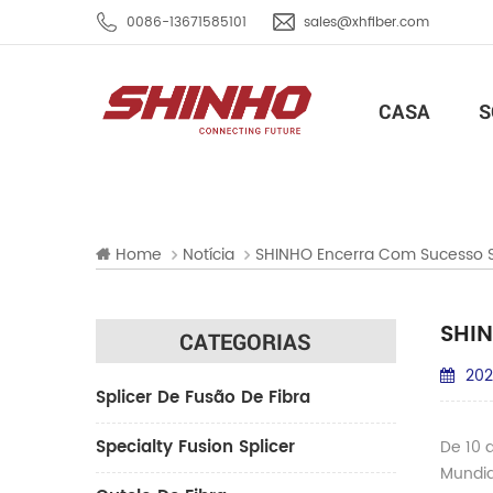
0086-13671585101
sales@xhfiber.com
CASA
S
Home
Notícia
SHINHO Encerra Com Sucesso S
SHIN
CATEGORIAS
202
Splicer De Fusão De Fibra
Specialty Fusion Splicer
De 10 
Mundia