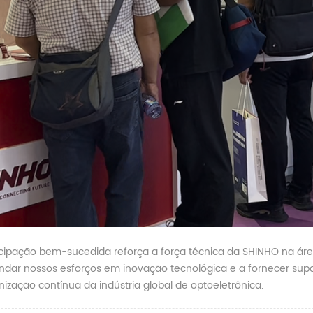
icipação bem-sucedida reforça a força técnica da SHINHO na ár
ndar nossos esforços em inovação tecnológica e a fornecer sup
ização contínua da indústria global de optoeletrônica.