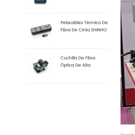
Arco S16
Pelacables Térmico De
Fibra De Cinta SHINHO
X-18
Cuchilla De Fibra
Óptica De Alta
Precisión X-50D