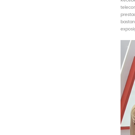
Recebe
teleco
presta
bastan
exposi