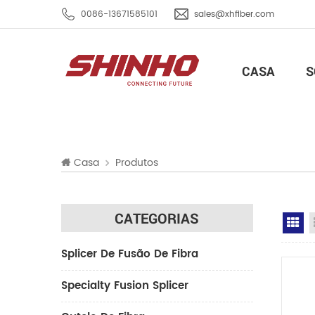
0086-13671585101
sales@xhfiber.com
CASA
S
Casa
Produtos
CATEGORIAS
Gr
Splicer De Fusão De Fibra
Specialty Fusion Splicer