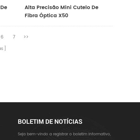
 De
Alta Precisão Mini Cutelo De
Fibra Óptica X50
6
7
>>
as
BOLETIM DE NOTÍCIAS
Seja bem-vindo a registrar o boletim informativo,