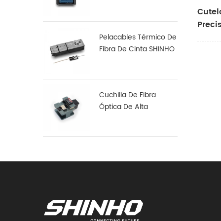
Arco S16
Cutel
Preci
Pelacables Térmico De
Fibra De Cinta SHINHO
X-18
Cuchilla De Fibra
Óptica De Alta
Precisión X-50D