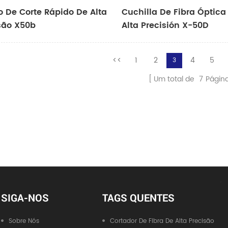
o De Corte Rápido De Alta
Cuchilla De Fibra Óptica
são X50b
Alta Precisión X-50D
<<
1
2
4
5
3
Um total de
7
Págin
SIGA-NOS
TAGS QUENTES
Sobre Nós
Cortador De Fibra De Alta Precisão