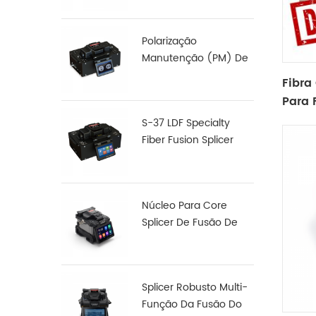
Polarização
Manutenção (PM) De
Fibra De Fusão,
Fibra
Junção De S-12
Para 
S-37 LDF Specialty
Fiber Fusion Splicer
Núcleo Para Core
Splicer De Fusão De
Fibra De Alinhamento
X 900
Splicer Robusto Multi-
Função Da Fusão Do