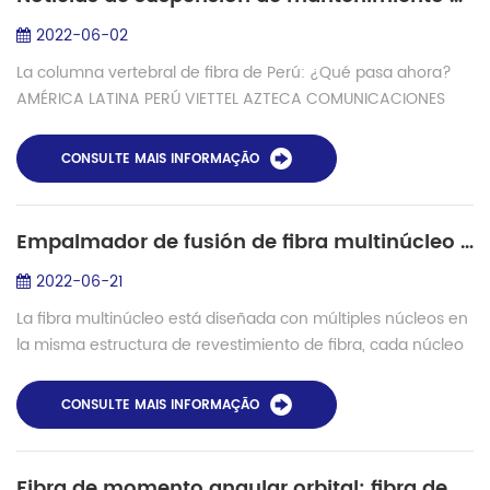
2022-06-02
La columna vertebral de fibra de Perú: ¿Qué pasa ahora?
AMÉRICA LATINA PERÚ VIETTEL AZTECA COMUNICACIONES
GILAT REDES ÓPTICAS REDES DE FIBRA ÓPTICA PRONATEL
RDNFO SATELITAL TELECOMUNICACIONES Backbone...
CONSULTE MAIS INFORMAÇÃO
Empalmador de fusión de fibra multinúcleo Shinho S-22 ¡Nuevo lanzamiento!
2022-06-21
La fibra multinúcleo está diseñada con múltiples núcleos en
la misma estructura de revestimiento de fibra, cada núcleo
es equivalente a una unidad de transmisión independiente,
y en la misma fibra, mú...
CONSULTE MAIS INFORMAÇÃO
Fibra de momento angular orbital: fibra de comunicación de próxima generación combinada con multiplexación por división de modo y multiplexación por división espacial