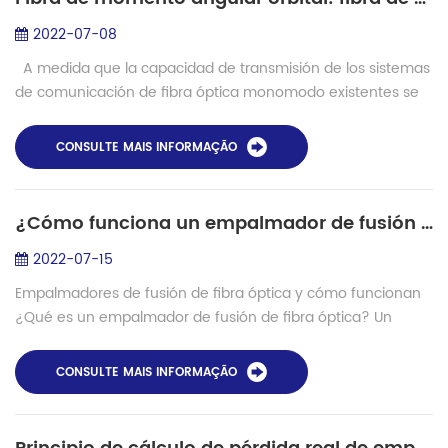
2022-07-08
A medida que la capacidad de transmisión de los sistemas
de comunicación de fibra óptica monomodo existentes se
acerca gradualmente a su límite teórico: límite de Shannon
no lineal, tecnología ...
CONSULTE MAIS INFORMAÇÃO
¿Cómo funciona un empalmador de fusión de fibra?
2022-07-15
Empalmadores de fusión de fibra óptica y cómo funcionan
¿Qué es un empalmador de fusión de fibra óptica? Un
empalmador de fusión de fibra óptica es un dispositivo que
utiliza un arco eléctrico para fu...
CONSULTE MAIS INFORMAÇÃO