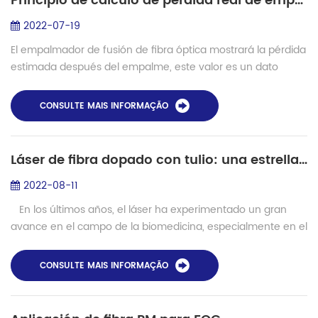
Principio de cálculo de pérdida real de empalmador de fusión de fibra óptica
2022-07-19
El empalmador de fusión de fibra óptica mostrará la pérdida
estimada después del empalme, este valor es un dato
importante de la calidad de la fibra empalmada, pero este
dato no es la pérdida exacta, ...
CONSULTE MAIS INFORMAÇÃO
Láser de fibra dopado con tulio: una estrella en ascenso en el campo médico
2022-08-11
En los últimos años, el láser ha experimentado un gran
avance en el campo de la biomedicina, especialmente en el
campo de la cirugía mínimamente invasiva, debido a su
excelente monocromat...
CONSULTE MAIS INFORMAÇÃO