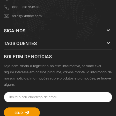
0086-13671585101
sales@xhfiber.com
SIGA-NOS
TAGS QUENTES
BOLETIM DE NOTÍCIAS
Seja bem-vindo a registrar o boletim informativo, se você tiver
algum interesse em nossos produtos, vamos mantê-lo informado de
nossas notícias, informações sobre produtos e promoções, se houver
algum.