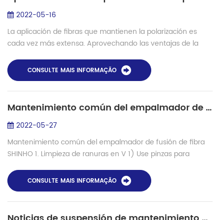
2022-05-16
La aplicación de fibras que mantienen la polarización es
cada vez más extensa. Aprovechando las ventajas de la
fibra óptica, impulsada por el Internet de las Cosas, habrá
aplicaciones más significativ...
CONSULTE MAIS INFORMAÇÃO
Mantenimiento común del empalmador de fusión de fibra Shinho
2022-05-27
Mantenimiento común del empalmador de fusión de fibra
SHINHO 1. Limpieza de ranuras en V 1) Use pinzas para
envolver las fibras y sumérjalas en alcohol para limpiar el
accesorio (Figura 1), el pie pre...
CONSULTE MAIS INFORMAÇÃO
Noticias de suspensión de mantenimiento de red de fibra troncal de Perú - proyectos de fusionadoras